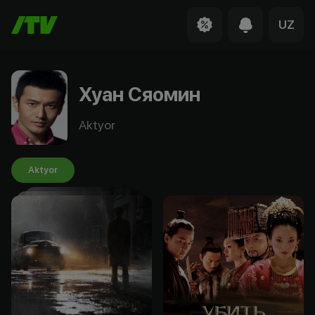
UZ
Хуан Сяомин
Aktyor
Aktyor