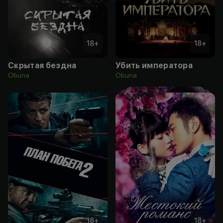
18
+
18
+
Скрытая бездна
Убить императора
Obuna
Obuna
18
+
18
+