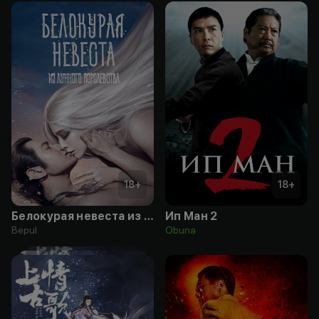
18
+
18
+
Белокурая невеста из Лунного Королевства
Ип Ман 2
Bepul
Obuna