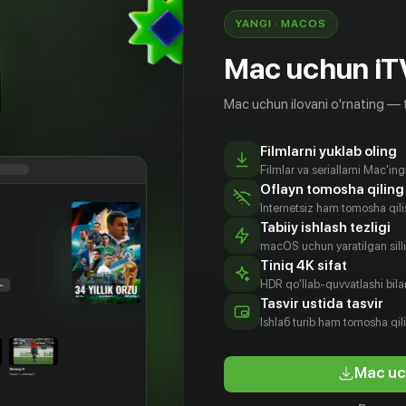
YANGI · MACOS
Mac uchun iT
Mac uchun ilovani o'rnating — 
Filmlarni yuklab oling
Filmlar va seriallarni Mac'in
Oflayn tomosha qiling
Internetsiz ham tomosha qil
Tabiiy ishlash tezligi
macOS uchun yaratilgan silliq
Tiniq 4K sifat
HDR qo'llab-quvvatlashi bilan
Tasvir ustida tasvir
Ishlаб turib ham tomosha qil
Mac uc