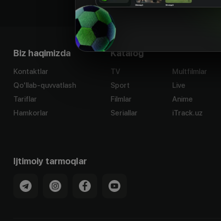
Biz haqimizda
Katalog
Kontaktlar
TV
Multfilmlar
Qo'llab-quvvatlash
Sport
Live
Tariflar
Filmlar
Anime
Hamkorlar
Seriallar
iTrack.uz
Ijtimoiy tarmoqlar