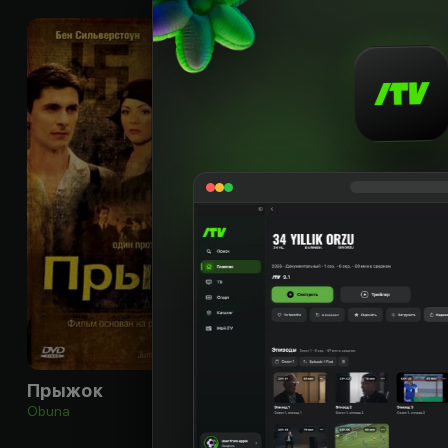
18
+
Прыжок
Obuna