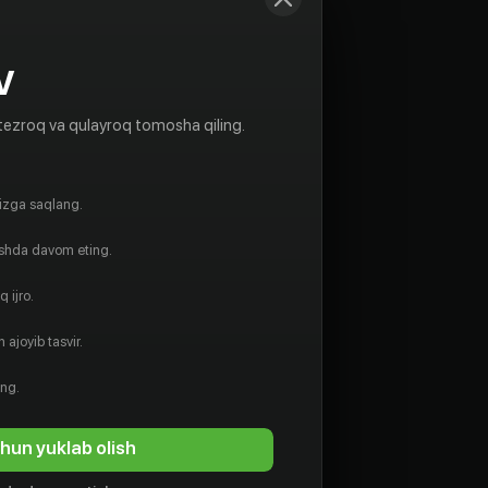
V
tezroq va qulayroq tomosha qiling.
gizga saqlang.
ishda davom eting.
 ijro.
 ajoyib tasvir.
ing.
hun yuklab olish