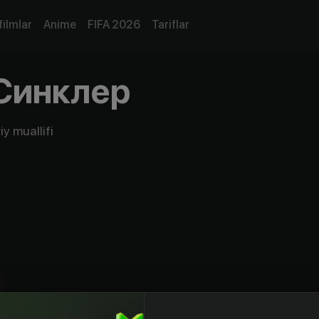
filmlar
Anime
FIFA 2026
Tariflar
Синклер
y muallifi