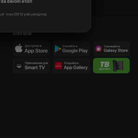
da davom etish
ud · macOS 12 yoki yangiroq
Ilovalar