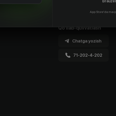
Brauzer
App Store'da mavj
Qo'llab-quvvatlash
Chatga yozish
71-202-4-202