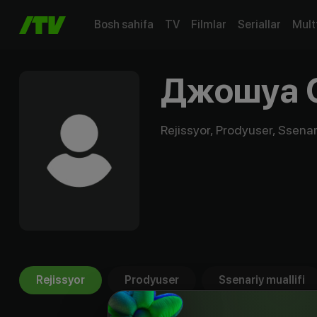
Bosh sahifa
TV
Filmlar
Seriallar
Mult
Джошуа 
Rejissyor, Prodyuser, Ssenari
Rejissyor
Prodyuser
Ssenariy muallifi