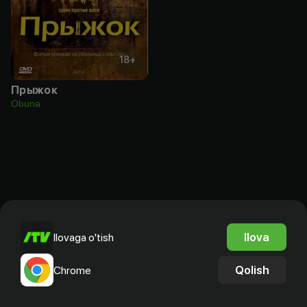
18
+
Прыжок
Obuna
Ilova
Ilovaga o'tish
Qolish
Chrome