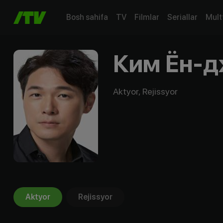
Bosh sahifa
TV
Filmlar
Seriallar
Mult
Ким Ён-
Aktyor, Rejissyor
Aktyor
Rejissyor