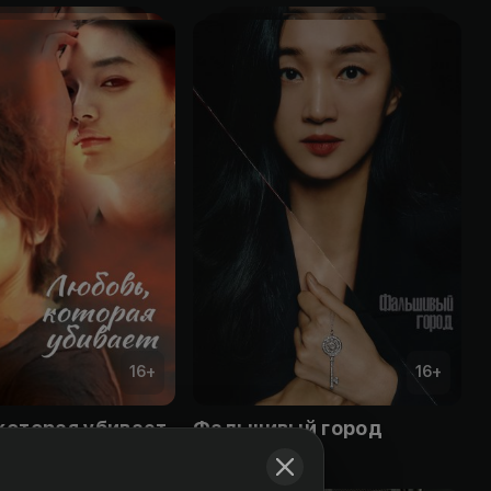
16
+
16
+
которая убивает
Фальшивый город
Obuna