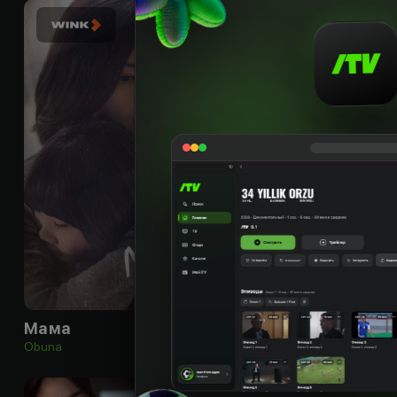
16
+
Мама
Ведьма жива
Obuna
Obuna