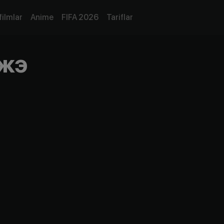
filmlar
Anime
FIFA 2026
Tariflar
джэ