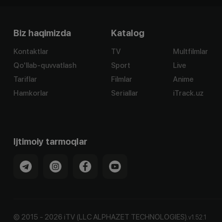
Biz haqimizda
Katalog
Kontaktlar
TV
Multfilmlar
Qo'llab-quvvatlash
Sport
Live
Tariflar
Filmlar
Anime
Hamkorlar
Seriallar
iTrack.uz
Ijtimoiy tarmoqlar
©
2015
-
2026
iTV (LLC ALPHAZET TECHNOLOGIES).
v
1.52.1