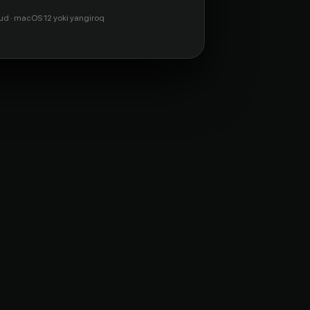
ud · macOS 12 yoki yangiroq