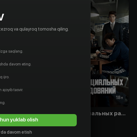
V
tezroq va qulayroq tomosha qiling.
gizga saqlang.
ishda davom eting.
 ijro.
 ajoyib tasvir.
18
+
18
+
ing.
 босс
Отдел специальных расследований
hun yuklab olish
Bepul
da davom etish