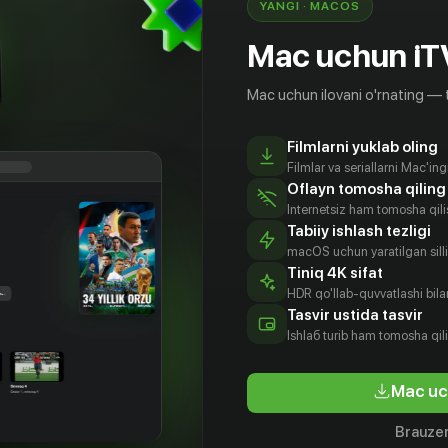
YANGI · MACOS
Mac uchun iT
Mac uchun ilovani o'rnating — 
Filmlarni yuklab oling
Filmlar va seriallarni Mac'in
Oflayn tomosha qiling
Internetsiz ham tomosha qil
Tabiiy ishlash tezligi
macOS uchun yaratilgan silliq
Tiniq 4K sifat
HDR qo'llab-quvvatlashi bilan
Tasvir ustida tasvir
16
+
18
+
Ishlаб turib ham tomosha qil
Высший класс
Безликий
Mac uc
Obuna
Bepul
Brauzer