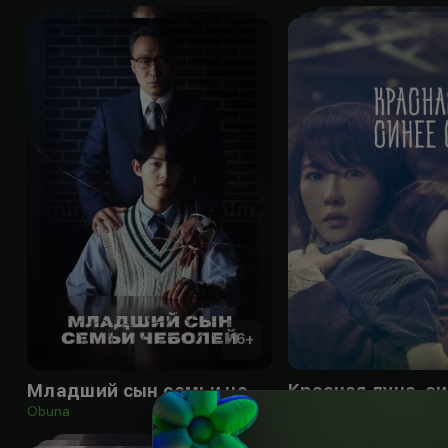
16
+
Младший сын семьи чеболей
Obuna
Obuna