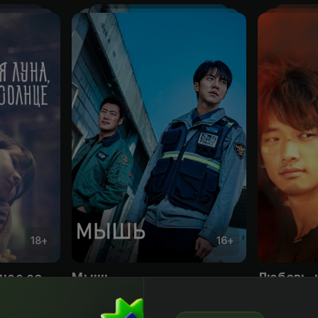
18
+
16
+
Красная луна, синее солнце
Мышь
Любовь, 
Obuna
Bepul