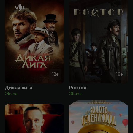
12
+
16
+
Дикая лига
Ростов
Obuna
Obuna