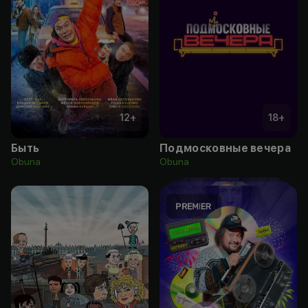
12
+
18
+
Быть
Подмосковные вечера
Obuna
Obuna