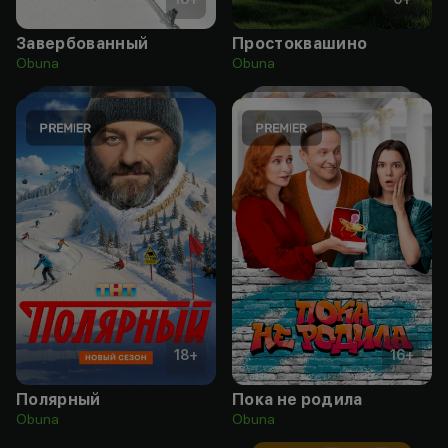
Завербованный
Простоквашино
Obuna
Obuna
18
+
16
+
Полярный
Пока не родила
Obuna
Obuna