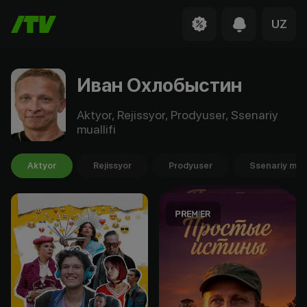
UZ
Иван Охлобыстин
Aktyor, Rejissyor, Prodyuser, Ssenariy
muallifi
Aktyor
Rejissyor
Prodyuser
Ssenariy mual