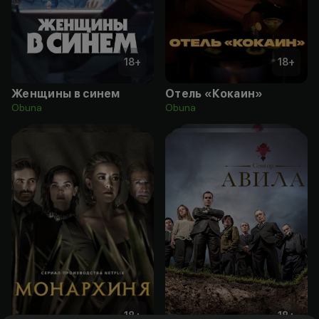
18
+
18
+
Женщины в синем
Отель «Кокаин»
Obuna
Obuna
18
+
18
+