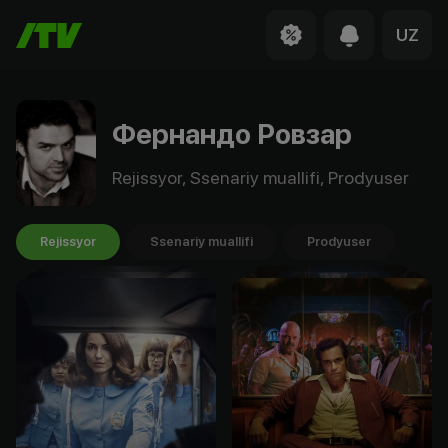
UZ
Фернандо Ровзар
Rejissyor, Ssenariy muallifi, Prodyuser
Rejissyor
Ssenariy muallifi
Prodyuser