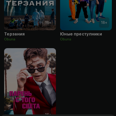
18
+
18
+
Терзания
Юные преступники
Obuna
Obuna
16
+