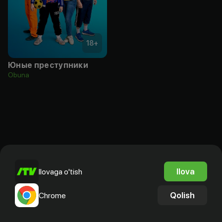
18
+
Юные преступники
Obuna
Ilova
Ilovaga o'tish
Qolish
Chrome