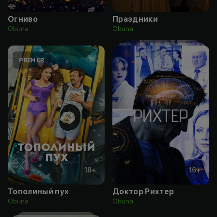
Огниво
Праздники
Obuna
Obuna
18
+
16
+
Тополиный пух
Доктор Рихтер
Obuna
Obuna