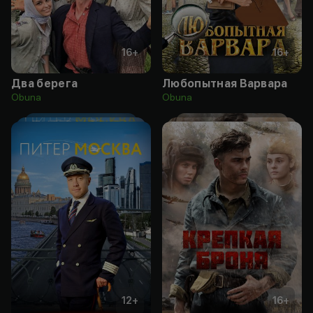
16
+
16
+
Два берега
Любопытная Варвара
Obuna
Obuna
12
+
16
+