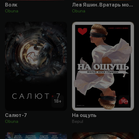
Волк
Лев Яшин. Вратарь моей мечты
Obuna
Obuna
18
+
16
+
Салют-7
На ощупь
Obuna
Bepul