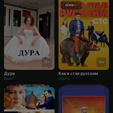
18
+
18
+
Дура
Как я стал русским
Bepul
Obuna