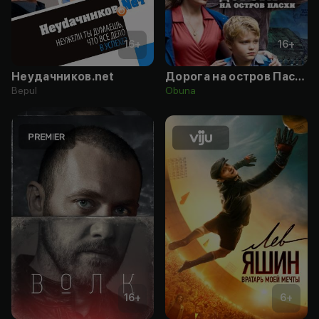
16
+
16
+
Неудачников.net
Дорога на остров Пасхи
Bepul
Obuna
16
+
6
+