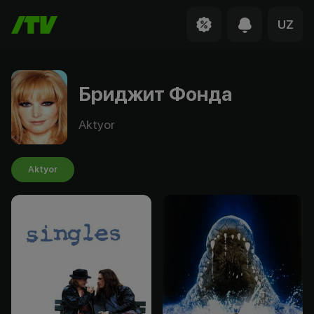
UZ
Бриджит Фонда
Aktyor
Aktyor