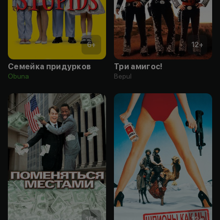
6
+
12
+
Семейка придурков
Три амигос!
Obuna
Bepul
16
+
12
+