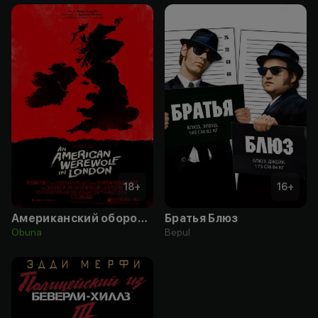
18
+
16
+
Американский оборотень в Лондоне
Братья Блюз
Obuna
Bepul