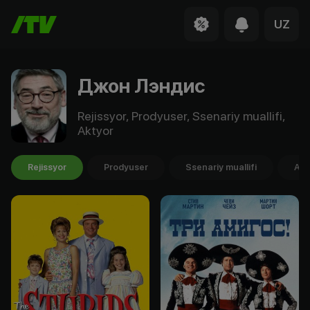
UZ
Джон Лэндис
Rejissyor, Prodyuser, Ssenariy muallifi,
Aktyor
Rejissyor
Prodyuser
Ssenariy muallifi
Akt