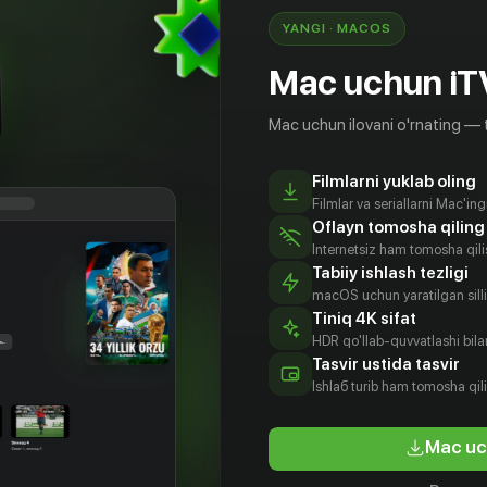
YANGI · MACOS
Mac uchun iT
Mac uchun ilovani o'rnating — 
Filmlarni yuklab oling
Filmlar va seriallarni Mac'in
Oflayn tomosha qiling
Internetsiz ham tomosha qil
Tabiiy ishlash tezligi
macOS uchun yaratilgan silliq
Tiniq 4K sifat
HDR qo'llab-quvvatlashi bilan
Tasvir ustida tasvir
16
+
Ishlаб turib ham tomosha qil
Mac uc