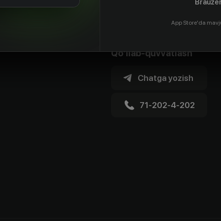
Brauzer
App Store'da mavj
Qo'llab-quvvatlash
Chatga yozish
71-202-4-202