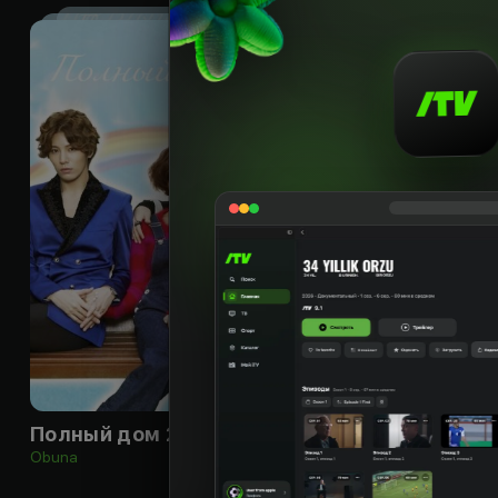
16
+
Полный дом 2
Товарищи
Obuna
Obuna