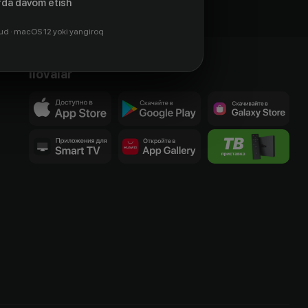
da davom etish
ud · macOS 12 yoki yangiroq
Ilovalar