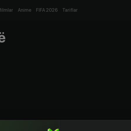
filmlar
Anime
FIFA 2026
Tariflar
ё