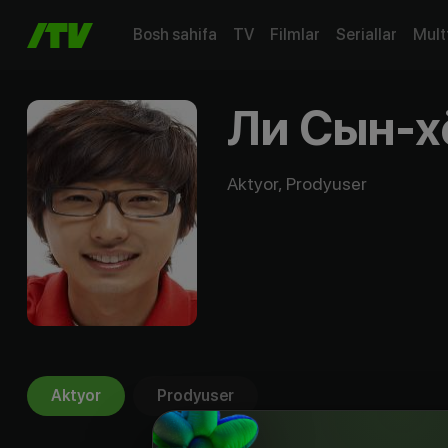
Bosh sahifa
TV
Filmlar
Seriallar
Mult
Ли Сын-х
Aktyor, Prodyuser
Aktyor
Prodyuser