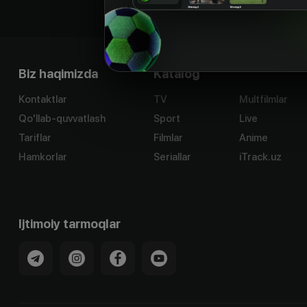
Biz haqimizda
Katalog
Kontaktlar
TV
Multfilmlar
Qo'llab-quvvatlash
Sport
Live
Tariflar
Filmlar
Anime
Hamkorlar
Seriallar
iTrack.uz
Ijtimoiy tarmoqlar