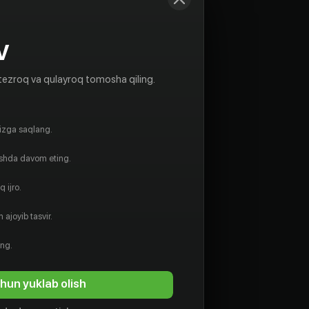
V
tezroq va qulayroq tomosha qiling.
gizga saqlang.
ishda davom eting.
 ijro.
 ajoyib tasvir.
ing.
hun yuklab olish