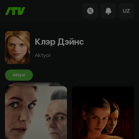
UZ
Клэр Дэйнс
Aktyor
Aktyor