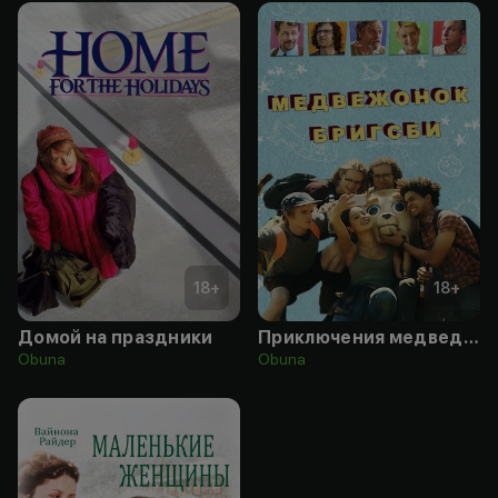
18
+
18
+
Домой на праздники
Приключения медведя Бригсби
Obuna
Obuna