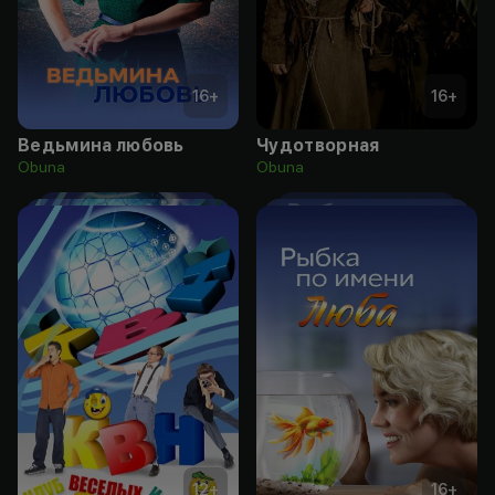
16
+
16
+
Ведьмина любовь
Чудотворная
Obuna
Obuna
12
+
16
+