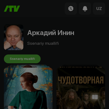
UZ
Аркадий Инин
Ssenariy muallifi
Ssenariy muallifi