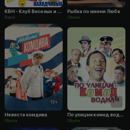
КВН - Клуб Веселых и Находчивых
Рыбка по имени Люба
Bepul
Obuna
12
+
6
+
Невеста комдива
По улицам комод водили...
Obuna
Obuna