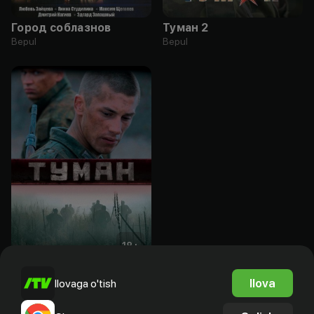
Город соблазнов
Туман 2
Bepul
Bepul
18
+
Туман
Ilova
Ilovaga o'tish
Bepul