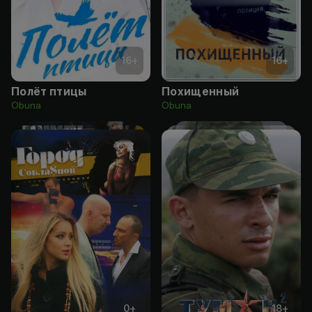
16
+
16
+
Полёт птицы
Похищенный
Obuna
Obuna
0
+
18
+