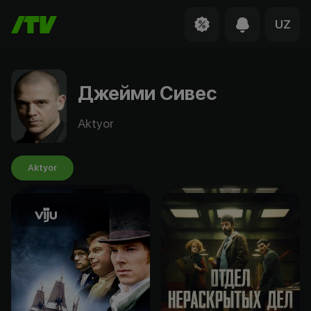
UZ
Джейми Сивес
Aktyor
Aktyor