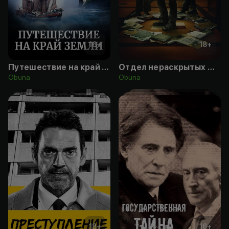
16
+
18
+
Путешествие на край Земли
Отдел нераскрытых дел
Obuna
Obuna
18
+
16
+