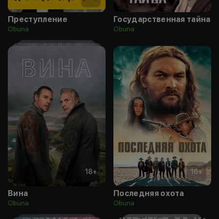
Преступление
Государственная тайна
Obuna
Obuna
18
+
16
+
Вина
Последняя охота
Obuna
Obuna