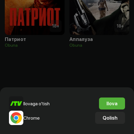
18
+
18
+
Патриот
Аппалуза
Obuna
Obuna
Ilova
Ilovaga o'tish
Qolish
Chrome