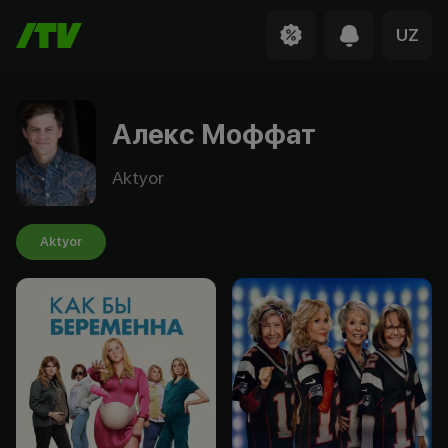
UZ
Алекс Моффат
Aktyor
Aktyor