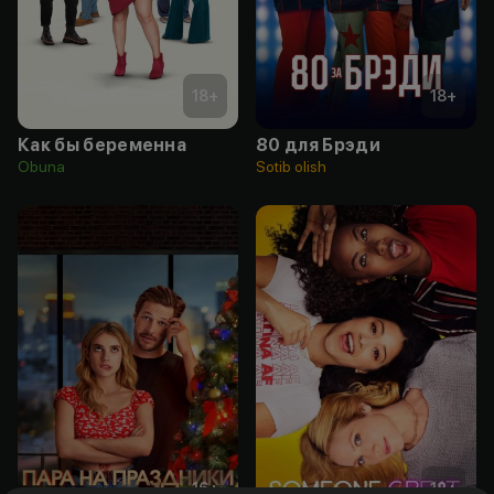
18
+
18
+
Как бы беременна
80 для Брэди
Obuna
Sotib olish
16
+
18
+