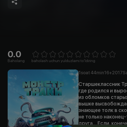
0.0
Empty
1 Star
2 Stars
3 Stars
4 Stars
5 Stars
6 Stars
7 Stars
8 Stars
9 Stars
10 Stars
Baholang
baholash uchun yulduzlarni to'ldiring
1soat
44min
16+
2017
S
Старшеклассник Тр
где родился и выро
из обломков старых
вышке высвобождае
знающее толк в ско
не только наконец-
друга… Если, конеч