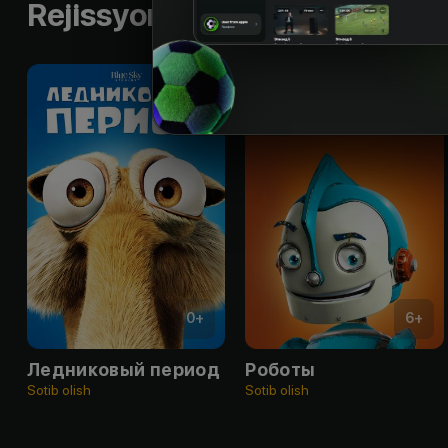
Rejissyorning boshqa ishlari
0
+
6
+
Ледниковый период
Роботы
Sotib olish
Sotib olish