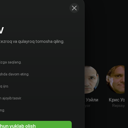
V
tezroq va qulayroq tomosha qiling.
gizga saqlang.
ishda davom eting.
 ijro.
 ajoyib tasvir.
Алийа
Лукас Тилл
Фрэнк Уэйли
Крис Уэ
О’Брайен
Aktyor
Aktyor
Rejissyo
ing.
Aktyor
hun yuklab olish