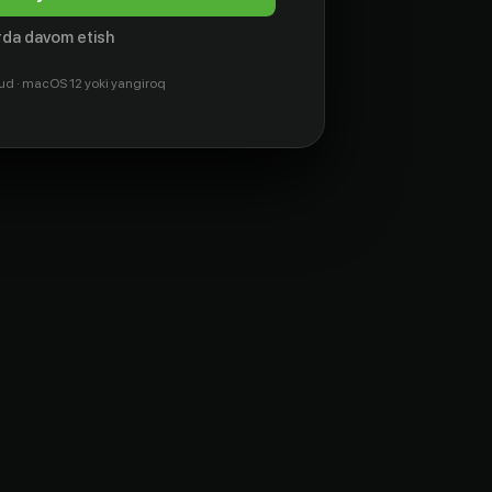
da davom etish
ud · macOS 12 yoki yangiroq