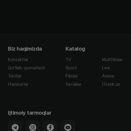
Biz haqimizda
Katalog
Kontaktlar
TV
Multfilmlar
Qo'llab-quvvatlash
Sport
Live
Tariflar
Filmlar
Anime
Hamkorlar
Seriallar
iTrack.uz
Ijtimoiy tarmoqlar