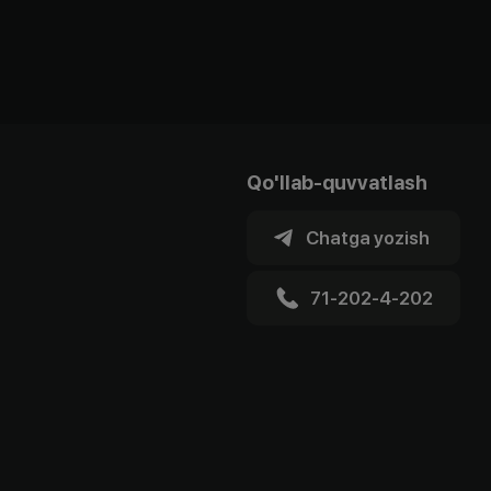
Qo'llab-quvvatlash
Chatga yozish
71-202-4-202