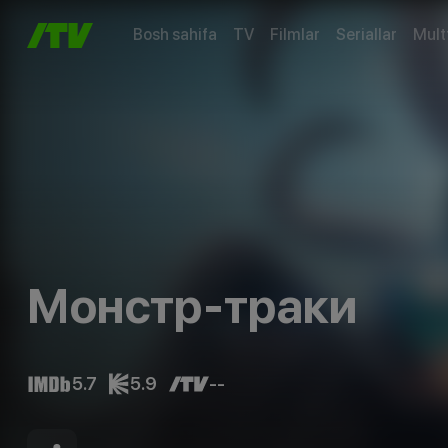
Bosh sahifa
TV
Filmlar
Seriallar
Mult
Монстр-траки
5.7
5.9
--