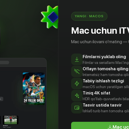
t got crushed»
0
YANGI · MACOS
Mac uchun iT
Mac uchun ilovani o'rnating — 
Filmlarni yuklab oling
Filmlar va seriallarni Mac'in
Oflayn tomosha qiling
Internetsiz ham tomosha qil
Tabiiy ishlash tezligi
macOS uchun yaratilgan silliq
Tiniq 4K sifat
HDR qo'llab-quvvatlashi bilan
Райан
Роб Лоу
Джейн Леви
Барри
Tasvir ustida tasvir
Пеппер
tyor
Aktyor
Aktyor
Ishlаб turib ham tomosha qil
Aktyor
Mac uc