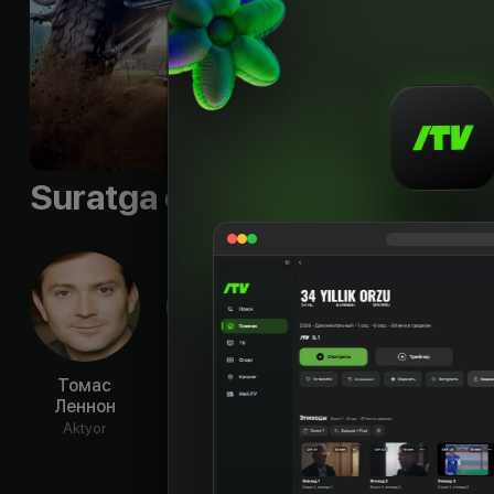
Shior
:
«Comedy jus
Byudjet
:
$125 000 00
Til
:
rus
Sifati
:
HD
Suratga olish guruhi
Томас
Дэнни
Холт
Эми 
Леннон
Гловер
Маккэллани
Ak
Aktyor
Aktyor
Aktyor