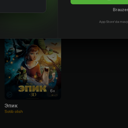
Brauzer
App Store'da mavj
6
+
Эпик
Sotib olish