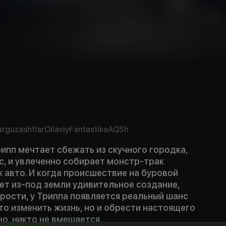
arguzashtlar
Oilaviy
Fantastika
AQSh
ипп мечтает сбежать из скучного городка,
с, и увлеченно собирает монстр-трак
 авто. И когда происшествие на буровой
т из-под земли удивительное создание,
рости, у Триппа появляется реальный шанс
то изменить жизнь, но и обрести настоящего
но, никто не вмешается.