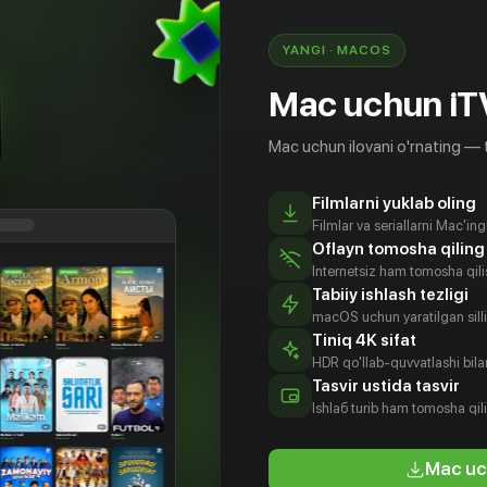
YANGI · MACOS
Mac uchun iT
Mac uchun ilovani o'rnating — 
Filmlarni yuklab oling
Filmlar va seriallarni Mac'in
Oflayn tomosha qiling
Internetsiz ham tomosha qil
Tabiiy ishlash tezligi
macOS uchun yaratilgan silliq
Tiniq 4K sifat
HDR qo'llab-quvvatlashi bilan
рия
Тамара
Александр
Н. Царева
Tasvir ustida tasvir
радова
Дмитриева
Полушкин
Prodyuser
Ishlаб turib ham tomosha qil
tyor
Aktyor
Rejissyor
Mac uc