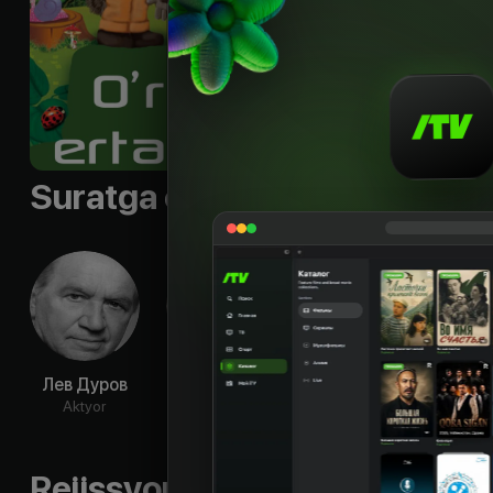
Suratga olish guruhi
Лев Дуров
Александр
Георгий
Ма
Баранов
Милляр
Виног
Aktyor
Aktyor
Aktyor
Ak
Rejissyorning boshqa ishlari