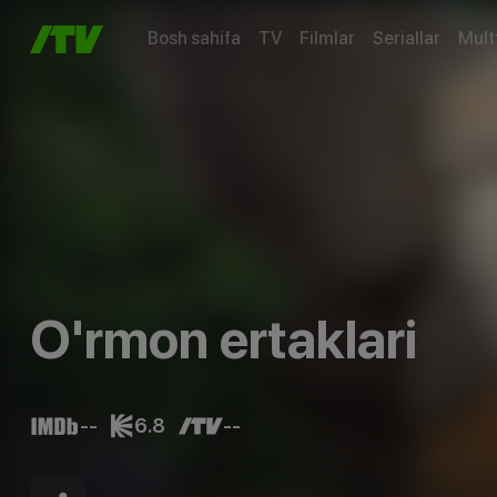
Bosh sahifa
TV
Filmlar
Seriallar
Mult
O'rmon ertaklari
--
6.8
--