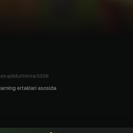
etrajli
Multfilmlar
SSSR
rning ertaklari asosida