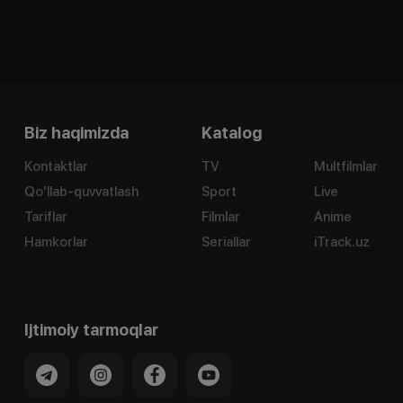
Biz haqimizda
Katalog
Kontaktlar
TV
Multfilmlar
Qo'llab-quvvatlash
Sport
Live
Tariflar
Filmlar
Anime
Hamkorlar
Seriallar
iTrack.uz
Ijtimoiy tarmoqlar