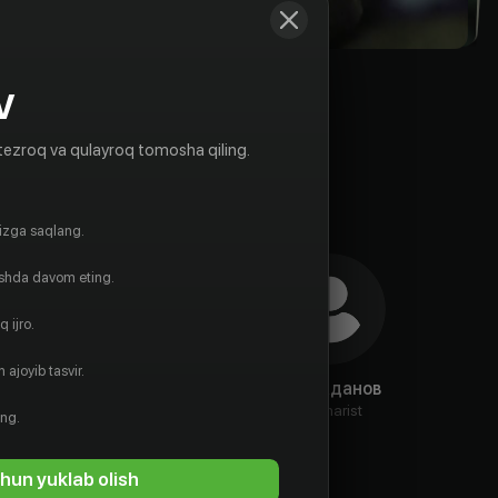
V
tezroq va qulayroq tomosha qiling.
gizga saqlang.
ishda davom eting.
 ijro.
 ajoyib tasvir.
Вениамин
Владимир
Лев Жданов
Бондаренко
Бондаренко
Ssenarist
ing.
Ssenarist
Ssenarist
hun yuklab olish