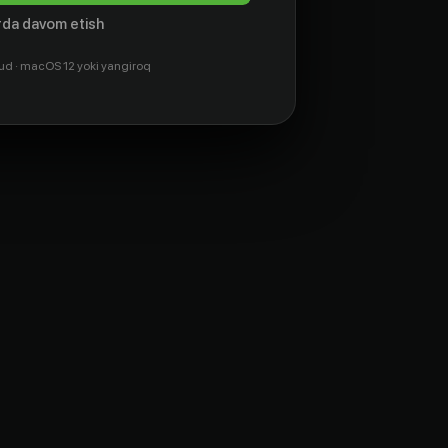
da davom etish
ud · macOS 12 yoki yangiroq