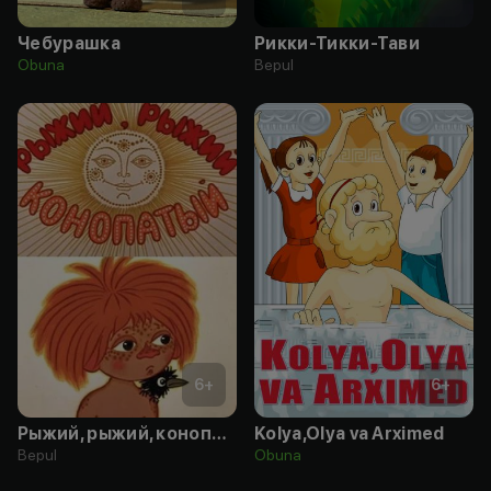
Чебурашка
Рикки-Тикки-Тави
Obuna
Bepul
6
+
6
+
Рыжий, рыжий, конопатый
Kolya,Olya va Arximed
Bepul
Obuna