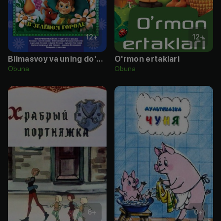
12
+
12
+
Bilmasvoy va uning do'stlari
O'rmon ertaklari
Obuna
Obuna
6
+
0
+