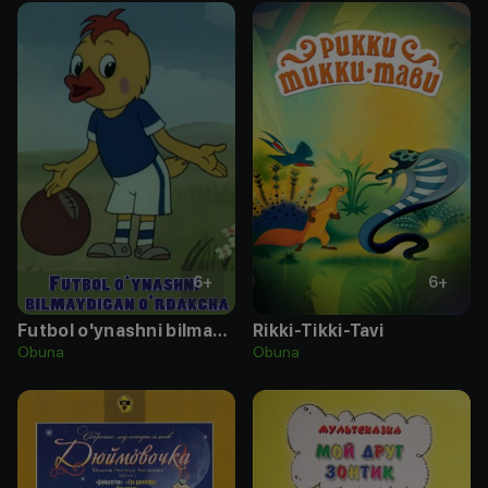
6
+
6
+
Futbol o'ynashni bilmaydigan o'rdakcha
Rikki-Tikki-Tavi
Obuna
Obuna