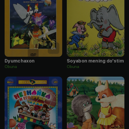
6
+
6
+
Dyumchaxon
Soyabon mening do'stim
Obuna
Obuna