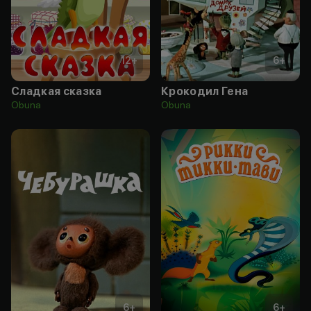
12
+
6
+
Сладкая сказка
Крокодил Гена
Obuna
Obuna
6
+
6
+