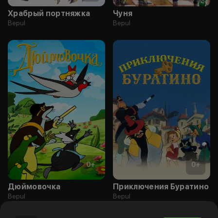
Храбрый портняжка
Чуня
Bepul
Bepul
0
+
0
+
Дюймовочка
Приключения Буратино
Bepul
Bepul