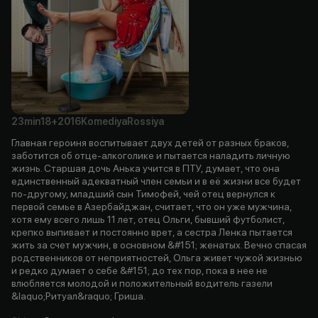
23min
18+
2016
Komediya
Rossiya
Главная героиня воспитывает двух детей от разных браков,
заботится об отце-алкоголике и пытается наладить личную
жизнь. Старшая дочь Анька учится в ПТУ, думает, что она
единственный адекватный член семьи и в её жизни все будет
по-другому, младший сын Тимофей, чей отец вернулся к
первой семье в Азербайджан, считает, что он уже мужчина,
хотя ему всего лишь 11 лет, отец Ольги, бывший футболист,
крепко выпивает и постоянно врет, а сестра Ленка пытается
жить за счет мужчин, в основном &#151; женатых. Вечно спасая
родственников от неприятностей, Ольга живет чужой жизнью
и редко думает о себе &#151; до тех пор, пока в нее не
влюбляется молодой и положительный водитель газели
&laquo;Ритуал&raquo; Гриша.