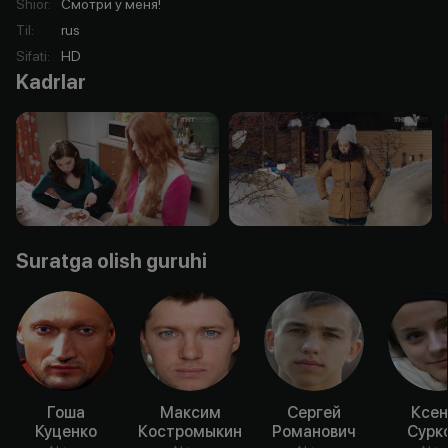
Shior
:
Смотри у меня!
Til
:
rus
Sifati
:
HD
Kadrlar
Suratga olish guruhi
Гоша
Максим
Сергей
Ксен
Куценко
Костромыкин
Романович
Сурк