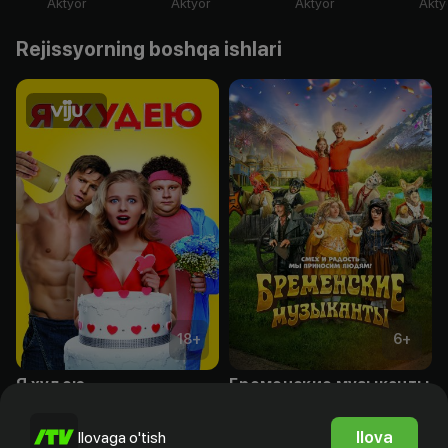
Aktyor
Aktyor
Aktyor
Akty
Rejissyorning boshqa ishlari
18
+
6
+
Я худею
Бременские музыканты
Obuna
Obuna
Ilova
Ilovaga o'tish