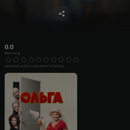
0.0
Baholang
Empty
1 Star
2 Stars
3 Stars
4 Stars
5 Stars
6 Stars
7 Stars
8 Stars
9 Stars
10 Stars
baholash uchun yulduzlarni to'ldiring