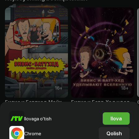
16
+
18
+
Бивис и Баттхед Майка Джаджа
Бивис и Батт-Хед уделывают Вселенную
Bepul
Obuna
S
Ilova
Ilovaga o'tish
Qolish
Chrome