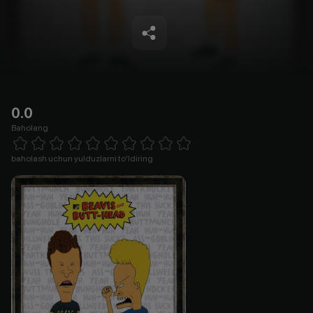
0.0
Baholang
Empty
1 Star
2 Stars
3 Stars
4 Stars
5 Stars
6 Stars
7 Stars
8 Stars
9 Stars
10 Stars
baholash uchun yulduzlarni to'ldiring