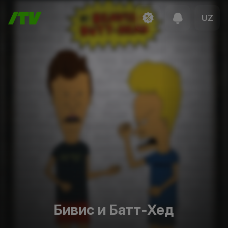
UZ
Бивис и Батт-Хед