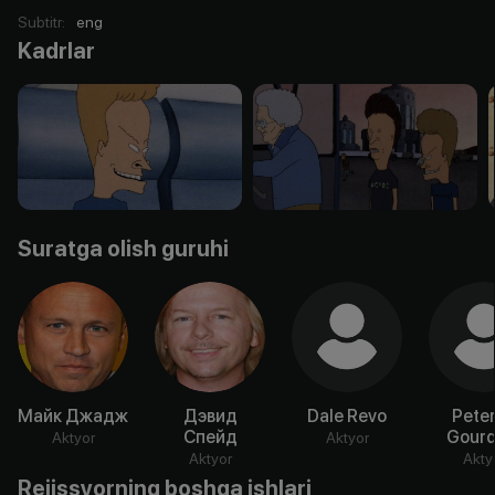
Subtitr
:
eng
Kadrlar
Suratga olish guruhi
Майк Джадж
Дэвид
Dale Revo
Peter
Спейд
Gourd
Aktyor
Aktyor
Aktyor
Akty
Rejissyorning boshqa ishlari