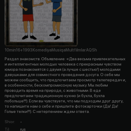
10min
16+
1993
Komediya
Musiqa
Multfilmlar
AQSh
Раздел знакомств. Объявление: «Два весьма привлекательных
и интеллигентных молодых человека с прекрасным чувством
юмора познакомятся с двумя (а лучше с шестью!) молодыми
девушками для совместного проведения досуга. О себе мы
можем сообщить, что предпочитаем просмотр телепередач и,
в особенности, бескомпромиссную музыку. Мы любим
проводить время на природе, с животными. В еде
предпочитаем традиционную кухню (и бухла, бухла
побольше!!!). Если вы чувствуете, что мы подходим друг другу,
то напишите нам о себе и пришлите фотокарточки (Да! Да!
Голые телки!!!). С нетерпением ждем ответа.
Shior
:
-
Til
:
rus