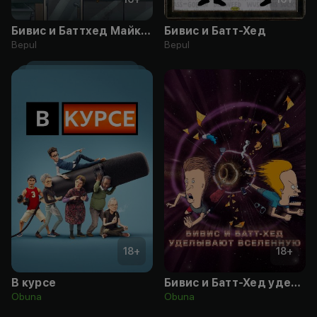
Бивис и Баттхед Майка Джаджа
Бивис и Батт-Хед
Bepul
Bepul
18
+
18
+
В курсе
Бивис и Батт-Хед уделывают Вселенную
Obuna
Obuna