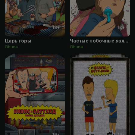
18
+
18
+
Царь горы
Частые побочные явления
Obuna
Obuna
16
+
16
+