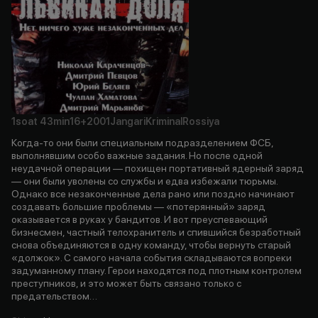
1soat
43min
16+
2001
Jangari
Kriminal
Rossiya
Когда-то они были специальным подразделением ФСБ,
выполнявшим особо важные задания. Но после одной
неудачной операции — похищен портативный ядерный заряд
— они были уволены со службы и едва избежали тюрьмы.
Однако все незаконченные дела рано или поздно начинают
создавать большие проблемы — «потерянный» заряд
оказывается в руках у бандитов. И вот преуспевающий
бизнесмен, частный телохранитель и спившийся безработный
снова объединяются в одну команду, чтобы вернуть старый
«должок». С самого начала события складываются вопреки
задуманному плану. Герои находятся под плотным контролем
преступников, и это может быть связано только с
предательством…