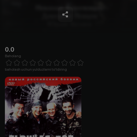
0.0
Baholang
Empty
1 Star
2 Stars
3 Stars
4 Stars
5 Stars
6 Stars
7 Stars
8 Stars
9 Stars
10 Stars
baholash uchun yulduzlarni to'ldiring