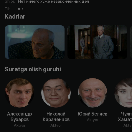
Shior
:
Нет ничего хуже незаконченных дел
Til
:
rus
Kadrlar
Suratga olish guruhi
Александр
Николай
Юрий Беляев
Чулп
Бухаров
Караченцов
Хамат
Aktyor
Aktyor
Aktyor
Akty