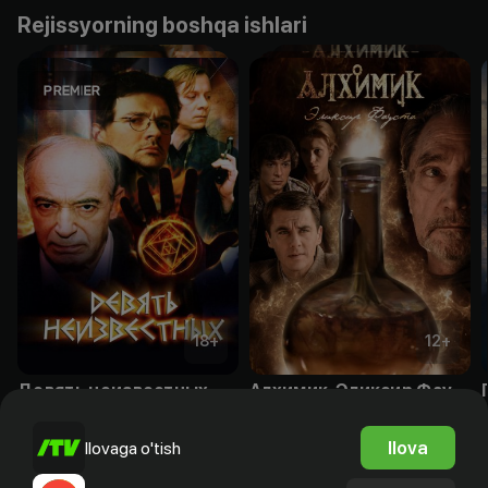
Rejissyorning boshqa ishlari
18
+
12
+
Девять неизвестных
Алхимик. Эликсир Фауста
Obuna
Obuna
Ilova
Ilovaga o'tish