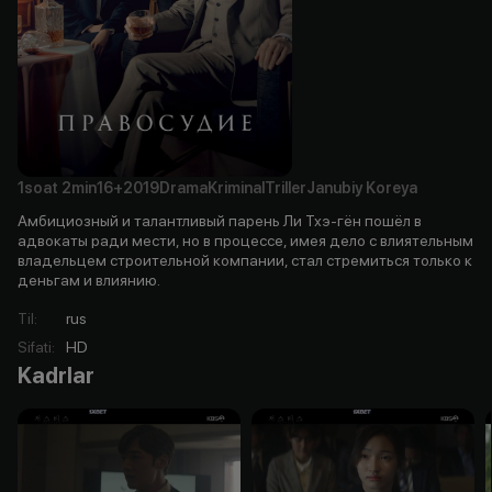
1soat
2min
16+
2019
Drama
Kriminal
Triller
Janubiy Koreya
Амбициозный и талантливый парень Ли Тхэ-гён пошёл в
адвокаты ради мести, но в процессе, имея дело с влиятельным
владельцем строительной компании, стал стремиться только к
деньгам и влиянию.
Til
:
rus
Sifati
:
HD
Kadrlar