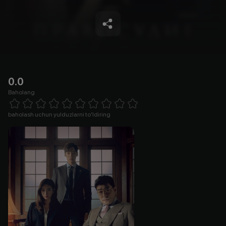
0.0
Baholang
Empty
1 Star
2 Stars
3 Stars
4 Stars
5 Stars
6 Stars
7 Stars
8 Stars
9 Stars
10 Stars
baholash uchun yulduzlarni to'ldiring