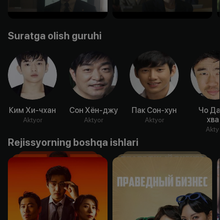
Suratga olish guruhi
Ким Хи-чхан
Сон Хён-джу
Пак Сон-хун
Чо Да
хва
Aktyor
Aktyor
Aktyor
Akty
Rejissyorning boshqa ishlari