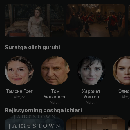
Suratga olish guruhi
Тэмсин Грег
Том
Харриет
Элис
Уилкинсон
Уолтер
Aktyor
Akty
Aktyor
Aktyor
Rejissyorning boshqa ishlari