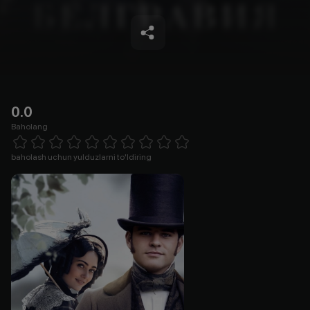
0.0
Baholang
Empty
1 Star
2 Stars
3 Stars
4 Stars
5 Stars
6 Stars
7 Stars
8 Stars
9 Stars
10 Stars
baholash uchun yulduzlarni to'ldiring