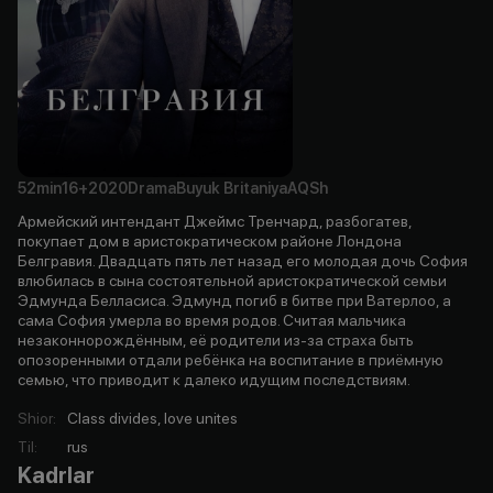
52min
16+
2020
Drama
Buyuk Britaniya
AQSh
Армейский интендант Джеймс Тренчард, разбогатев,
покупает дом в аристократическом районе Лондона
Белгравия. Двадцать пять лет назад его молодая дочь София
влюбилась в сына состоятельной аристократической семьи
Эдмунда Белласиса. Эдмунд погиб в битве при Ватерлоо, а
сама София умерла во время родов. Считая мальчика
незаконнорождённым, её родители из-за страха быть
опозоренными отдали ребёнка на воспитание в приёмную
семью, что приводит к далеко идущим последствиям.
Shior
:
Class divides, love unites
Til
:
rus
Kadrlar