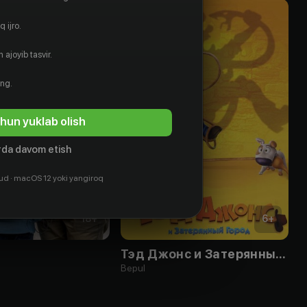
 ijro.
 ajoyib tasvir.
ing.
hun yuklab olish
da davom etish
ud · macOS 12 yoki yangiroq
18
+
6
+
Тэд Джонс и Затерянный город
Bepul