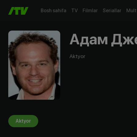
Bosh sahifa
TV
Filmlar
Seriallar
Mult
Адам Дж
Aktyor
Aktyor