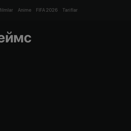
filmlar
Anime
FIFA 2026
Tariflar
еймс