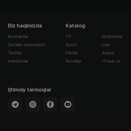
Biz haqimizda
Katalog
Kontaktlar
TV
Multfilmlar
Qo'llab-quvvatlash
Sport
Live
Tariflar
Filmlar
Anime
Hamkorlar
Seriallar
iTrack.uz
Ijtimoiy tarmoqlar