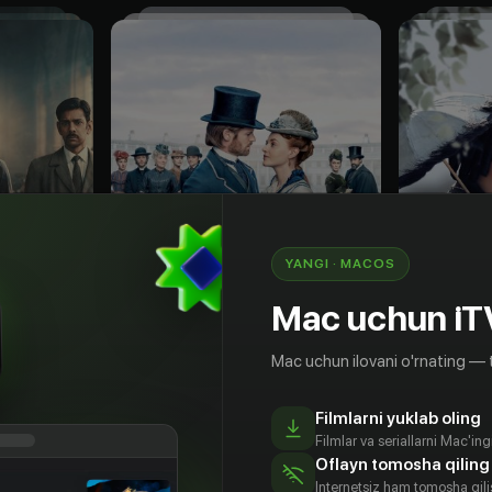
YANGI · MACOS
Mac uchun iT
Mac uchun ilovani o'rnating — 
18
+
16
+
Filmlarni yuklab oling
Убийство перед вечерней
Белгравия: Следующая глава
Белграв
Filmlar va seriallarni Mac'in
Obuna
Obuna
Oflayn tomosha qiling
Internetsiz ham tomosha qil