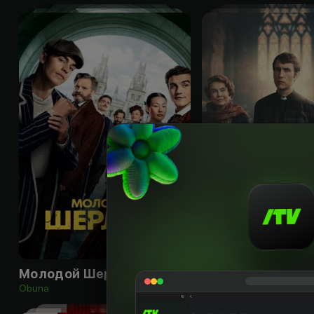
18
+
Молодой Шерлок
Obuna
Obuna