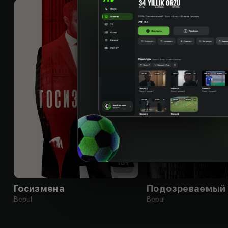
18
+
Госизмена
Подозреваемый
Bepul
Bepul