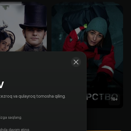
V
tezroq va qulayroq tomosha qiling.
16
+
18
+
ия
Дежурство
gizga saqlang.
Obuna
ishda davom eting.