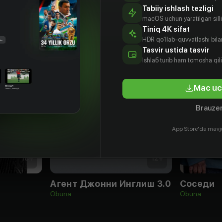
Tabiiy ishlash tezligi
macOS uchun yaratilgan silliq
Tiniq 4K sifat
HDR qo'llab-quvvatlashi bilan
Tasvir ustida tasvir
Ishlаб turib ham tomosha qil
Mac uc
Brauzer
App Store'da mavj
18
+
12
+
Агент Джонни Инглиш 3.0
Соседи
Obuna
Obuna