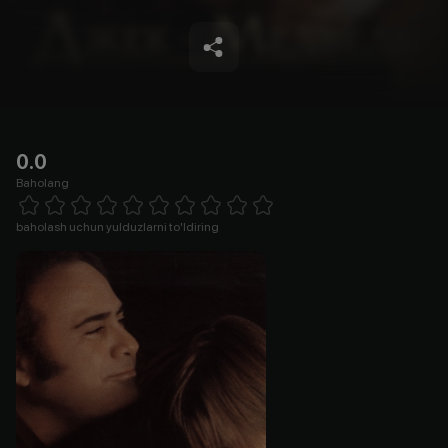
0.0
Baholang
Empty
1 Star
2 Stars
3 Stars
4 Stars
5 Stars
6 Stars
7 Stars
8 Stars
9 Stars
10 Stars
baholash uchun yulduzlarni to'ldiring