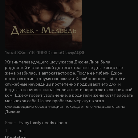
1soat
38min
16+
1993
Drama
Oilaviy
AQSh
Жизнь телеведущего шоу ужасов Джона Лири была
радостной и счастливой до того страшного дня, когда его
жена разбилась в автокатастрофе. После ее гибели Джон
остается один с двумя сыновьями. Хозяйственные заботы и
служебные неурядицы постепенно подрывают его дух, и
бедняга начинает пить. Неприятности нарастают как снежный
ком: Джеку грозит увольнение, а родители жены хотят забрать
мальчиков себе. Но все проблемы меркнут, когда
сумасшедший сосед-нацист похищает его младшего сына
Дилана.
Shior
:
Every family needs a hero
Til
:
rus