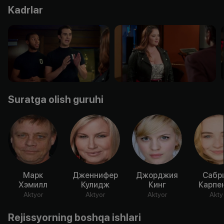
Kadrlar
Suratga olish guruhi
Марк
Дженнифер
Джорджия
Сабр
Хэмилл
Кулидж
Кинг
Карпе
Aktyor
Aktyor
Aktyor
Akty
Rejissyorning boshqa ishlari