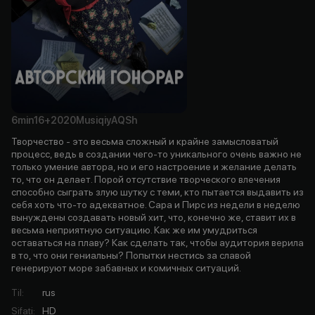
6min
16+
2020
Musiqiy
AQSh
Творчество - это весьма сложный и крайне замысловатый
процесс, ведь в создании чего-то уникального очень важно не
только умение автора, но и его настроение и желание делать
то, что он делает. Порой отсутствие творческого влечения
способно сыграть злую шутку с теми, кто пытается выдавить из
себя хоть что-то адекватное. Сара и Пирс из недели в неделю
вынуждены создавать новый хит, что, конечно же, ставит их в
весьма неприятную ситуацию. Как же им умудриться
оставаться на плаву? Как сделать так, чтобы аудитория верила
в то, что они гениальны? Попытки нестись за славой
генерируют море забавных и комичных ситуаций.
Til
:
rus
Sifati
:
HD