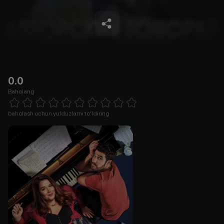
0.0
Baholang
Empty
1 Star
2 Stars
3 Stars
4 Stars
5 Stars
6 Stars
7 Stars
8 Stars
9 Stars
10 Stars
baholash uchun yulduzlarni to'ldiring