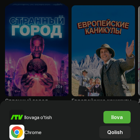
18
+
12
+
Странный город
Европейские каникулы
Obuna
Obuna
Ilova
Ilovaga o'tish
Qolish
Chrome