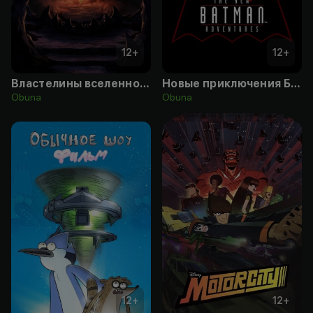
12
+
12
+
Властелины вселенной: Откровение
Новые приключения Бэтмена
Obuna
Obuna
12
+
12
+