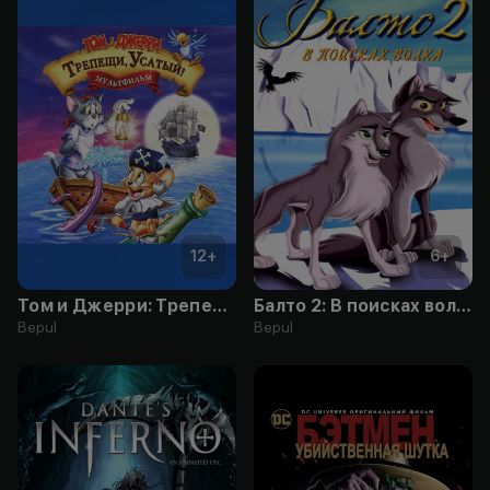
12
+
6
+
Том и Джерри: Трепещи, Усатый!
Балто 2: В поисках волка
Bepul
Bepul