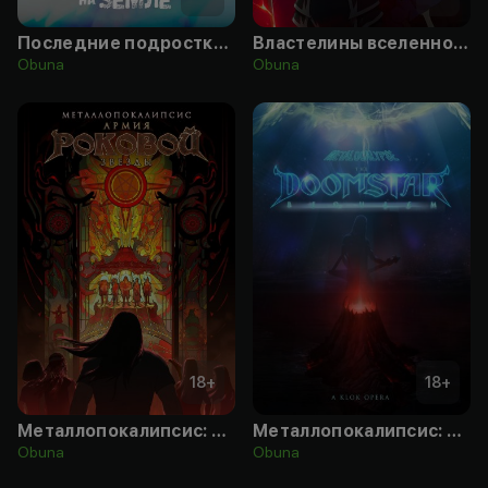
Последние подростки на Земле
Властелины вселенной: Революция
Obuna
Obuna
18
+
18
+
Металлопокалипсис: Армия роковой звезды
Металлопокалипсис: Реквием роковой звезды
Obuna
Obuna