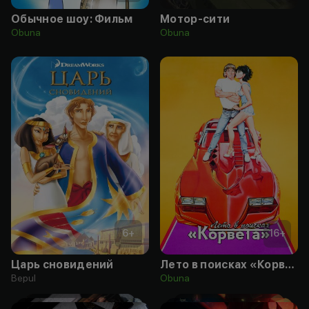
Обычное шоу: Фильм
Мотор-сити
Obuna
Obuna
6
+
16
+
Царь сновидений
Лето в поисках «Корвета»
Bepul
Obuna