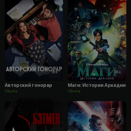
16
+
16
+
Авторский гонорар
Маги: Истории Аркадии
Obuna
Obuna