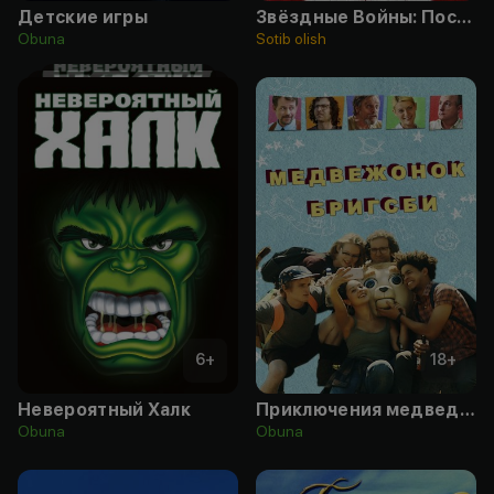
Детские игры
Звёздные Войны: Последние джедаи
Obuna
Sotib olish
6
+
18
+
Невероятный Халк
Приключения медведя Бригсби
Obuna
Obuna