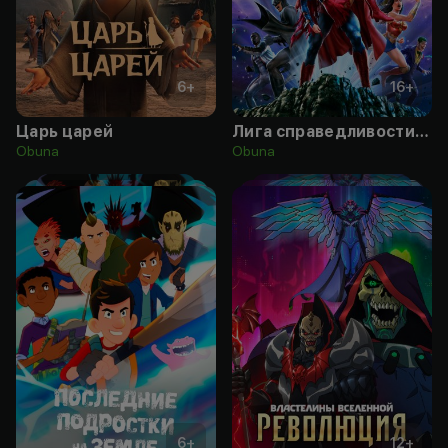
6
+
16
+
Царь царей
Лига справедливости: Кризис на бесконечных землях. Часть 3
Obuna
Obuna
6
+
12
+