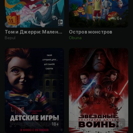
0
+
6
+
Том и Джерри: Маленькие помощники Санты
Остров монстров
Bepul
Obuna
18
+
16
+