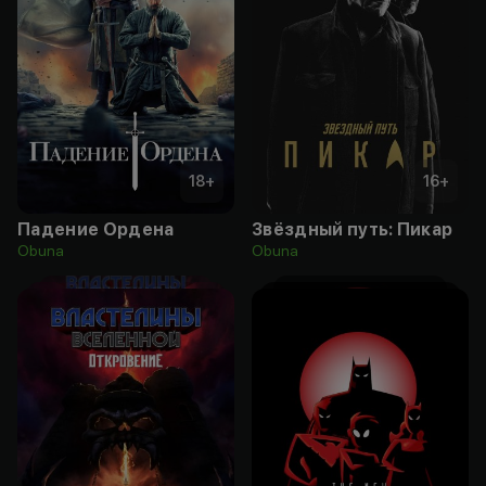
18
+
16
+
Падение Ордена
Звёздный путь: Пикар
Obuna
Obuna