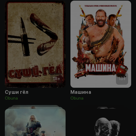
18
+
18
+
Суши гёл
Машина
Obuna
Obuna