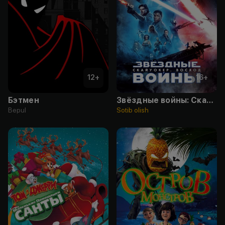
12
+
16
+
Бэтмен
Звёздные войны: Скайуокер. Восход
Bepul
Sotib olish