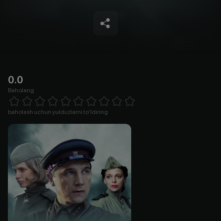
0.0
Baholang
Empty
1 Star
2 Stars
3 Stars
4 Stars
5 Stars
6 Stars
7 Stars
8 Stars
9 Stars
10 Stars
baholash uchun yulduzlarni to'ldiring