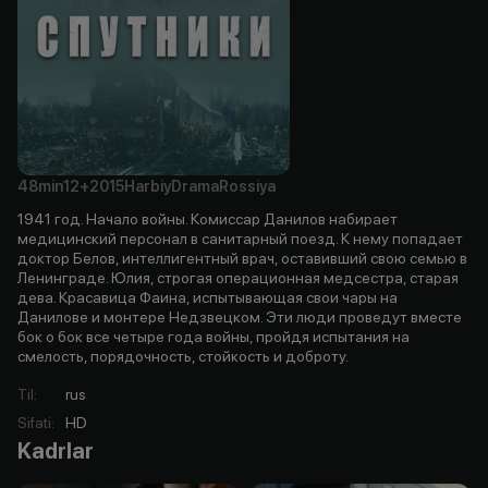
48min
12+
2015
Harbiy
Drama
Rossiya
1941 год. Начало войны. Комиссар Данилов набирает
медицинский персонал в санитарный поезд. К нему попадает
доктор Белов, интеллигентный врач, оставивший свою семью в
Ленинграде. Юлия, строгая операционная медсестра, старая
дева. Красавица Фаина, испытывающая свои чары на
Данилове и монтере Недзвецком. Эти люди проведут вместе
бок о бок все четыре года войны, пройдя испытания на
смелость, порядочность, стойкость и доброту.
Til
:
rus
Sifati
:
HD
Kadrlar