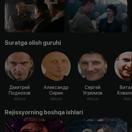
Suratga olish guruhi
Дмитрий
Александр
Сергей
Вита
Поднозов
Сирин
Угрюмов
Ковал
Aktyor
Aktyor
Aktyor
Akty
Rejissyorning boshqa ishlari