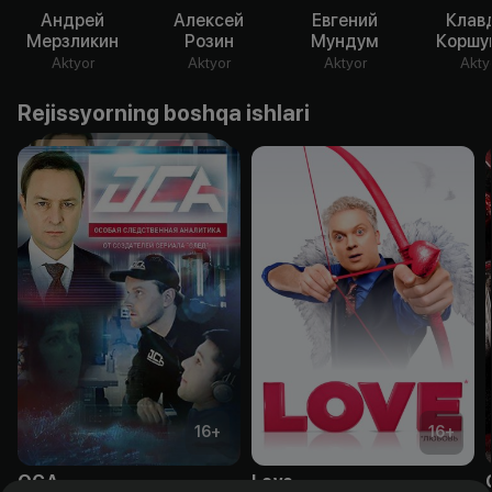
Андрей
Алексей
Евгений
Клав
Мерзликин
Розин
Мундум
Коршу
Aktyor
Aktyor
Aktyor
Akty
Rejissyorning boshqa ishlari
16
+
16
+
ОСА
Love