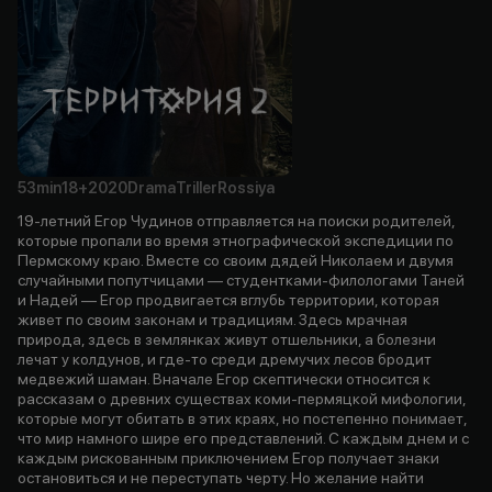
53min
18+
2020
Drama
Triller
Rossiya
19-летний Егор Чудинов отправляется на поиски родителей,
которые пропали во время этнографической экспедиции по
Пермскому краю. Вместе со своим дядей Николаем и двумя
случайными попутчицами — студентками-филологами Таней
и Надей — Егор продвигается вглубь территории, которая
живет по своим законам и традициям. Здесь мрачная
природа, здесь в землянках живут отшельники, а болезни
лечат у колдунов, и где-то среди дремучих лесов бродит
медвежий шаман. Вначале Егор скептически относится к
рассказам о древних существах коми-пермяцкой мифологии,
которые могут обитать в этих краях, но постепенно понимает,
что мир намного шире его представлений. С каждым днем и с
каждым рискованным приключением Егор получает знаки
остановиться и не переступать черту. Но желание найти