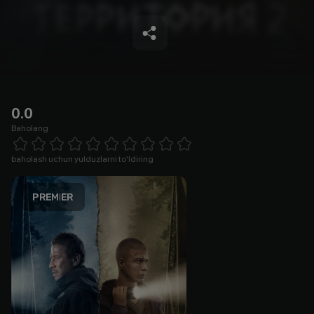
0.0
Baholang
Empty
1 Star
2 Stars
3 Stars
4 Stars
5 Stars
6 Stars
7 Stars
8 Stars
9 Stars
10 Stars
baholash uchun yulduzlarni to'ldiring