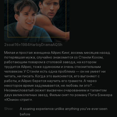
2soat
16+
1984
Harbiy
Drama
AQSh
Милая и простая женщина Айрис Кинг, восемь месяцев назад
потерявшая мужа, случайно знакомится со Стенли Кохом,
работающим поваром в столовой завода, на котором
трудится Айрис, тоже одиноким и очень стеснительным
человеком. У Стэнли есть одна проблема — он не умеет ни
читать, ни писать. Когда это выясняется, его выгоняют с
работы, и Айрис берется научить его грамоте. А через
некоторое время задумывается, не любовь ли это?…
Незамысловатый сюжет высвечен очарованием и талантом
двух великолепных звезд. Фильм снят по роману Пэта Бэнкера
«Юнион-стрит».
Shior
:
A soaring experience unlike anything you've ever seen
before