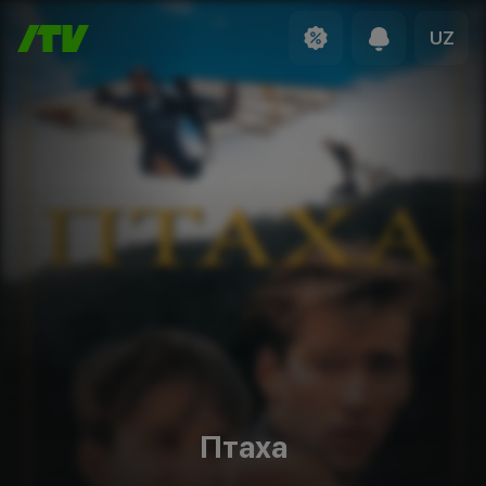
UZ
Птаха