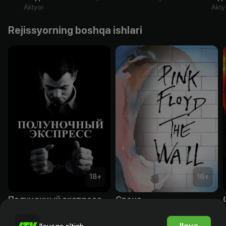
Aktyor
Akty
Rejissyorning boshqa ishlari
18
+
16
+
Полуночный экспресс
Стена
Obuna
Obuna
Ilova