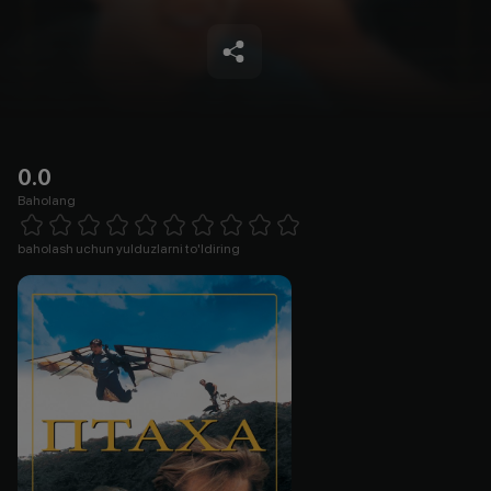
0.0
Baholang
Empty
1 Star
2 Stars
3 Stars
4 Stars
5 Stars
6 Stars
7 Stars
8 Stars
9 Stars
10 Stars
baholash uchun yulduzlarni to'ldiring