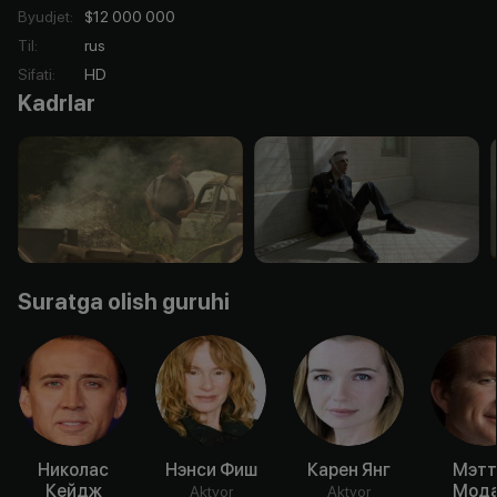
Byudjet
:
$12 000 000
Til
:
rus
Sifati
:
HD
Kadrlar
Suratga olish guruhi
Николас
Нэнси Фиш
Карен Янг
Мэтт
Кейдж
Мод
Aktyor
Aktyor