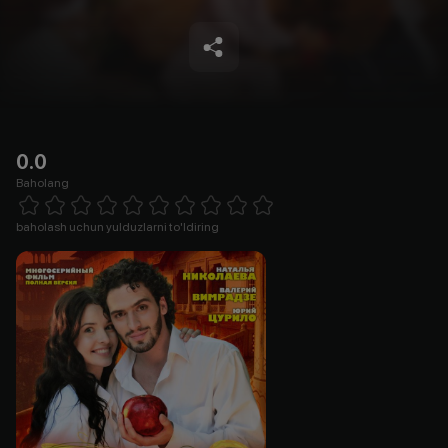
0.0
Baholang
Empty
1 Star
2 Stars
3 Stars
4 Stars
5 Stars
6 Stars
7 Stars
8 Stars
9 Stars
10 Stars
baholash uchun yulduzlarni to'ldiring