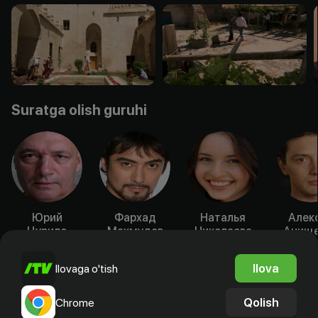
Suratga olish guruhi
Юрий
Фархад
Наталья
Алек
Цурило
Махмудов
Николаева
Анище
Aktyor
Aktyor
Aktyor
Akty
Ilova
Ilovaga o'tish
Qolish
Chrome