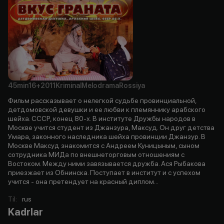
45min
16+
2011
Kriminal
Melodrama
Rossiya
Фильм рассказывает о нелегкой судьбе провинциальной,
детдомовской девушки и ее любви к племяннику арабского
шейха. СССР, конец 80-х. В институте Дружбы народов в
Москве учится студент из Джанзура, Максуд. Он друг детства
Умара, законного наследника шейха провинции Джанзур. В
Москве Максуд знакомится с Андреем Куницыным, сыном
сотрудника МИДа по внешнеторговым отношениям с
Востоком. Между ними завязывается дружба. Ася Рыбакова
приезжает из Обнинска. Поступает в институт и с успехом
учится - она претендует на красный диплом...
Til
:
rus
Kadrlar