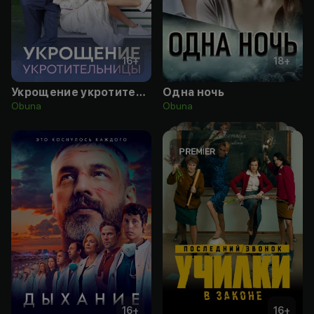
16
+
18
+
Укрощение укротительницы
Одна ночь
Obuna
Obuna
16
+
16
+