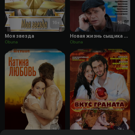
16
+
16
+
Моя звезда
Новая жизнь сыщика гурова
Obuna
Obuna
16
+
16
+