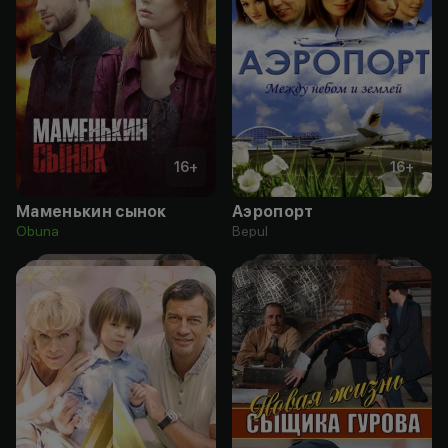
16
+
16
+
Маменькин сынок
Аэропорт
Obuna
Bepul