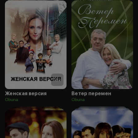
16
+
16
+
Женская версия
Ветер перемен
Obuna
Obuna