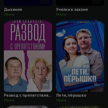
Дыхание
Училки в законе
Obuna
Obuna
16
+
16
+
Развод с препятствиями
Лети, пёрышко
Obuna
Obuna