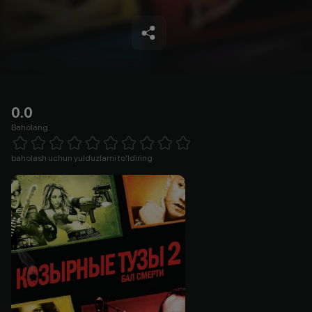
0.0
Baholang
Empty
1 Star
2 Stars
3 Stars
4 Stars
5 Stars
6 Stars
7 Stars
8 Stars
9 Stars
10 Stars
baholash uchun yulduzlarni to'ldiring