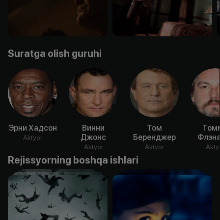
Suratga olish guruhi
Эрни Хадсон
Винни
Том
Том
Джонс
Беренджер
Флэна
Aktyor
Aktyor
Aktyor
Akty
Rejissyorning boshqa ishlari