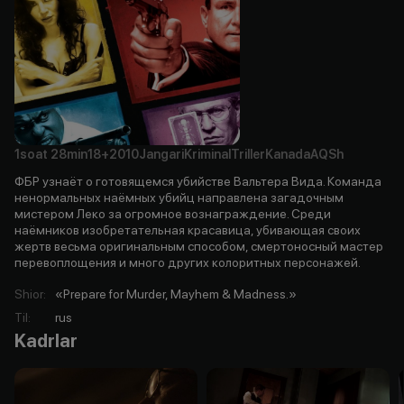
1soat
28min
18+
2010
Jangari
Kriminal
Triller
Kanada
AQSh
ФБР узнаёт о готовящемся убийстве Вальтера Вида. Команда
ненормальных наёмных убийц направлена загадочным
мистером Леко за огромное вознаграждение. Среди
наёмников изобретательная красавица, убивающая своих
жертв весьма оригинальным способом, смертоносный мастер
перевоплощения и много других колоритных персонажей.
Shior
:
«Prepare for Murder, Mayhem & Madness.»
Til
:
rus
Kadrlar