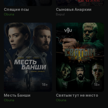
Спящие псы
Сыновья Анархии
Obuna
Bepul
18
+
18
+
Месть Банши
Святым тут не место
Obuna
Obuna