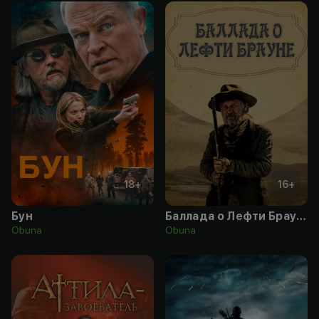
18
+
16
+
Бун
Баллада о Лефти Брауне
Obuna
Obuna