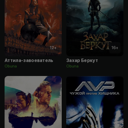
12
+
16
+
Аттила-завоеватель
Захар Беркут
Obuna
Obuna