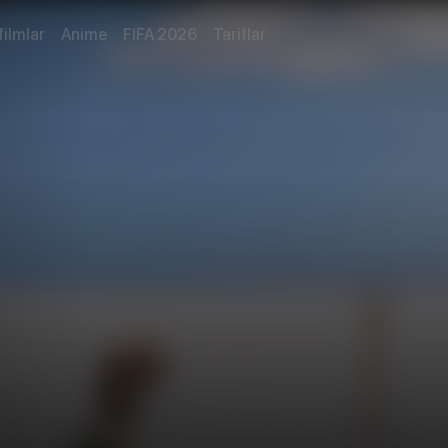
filmlar
Anime
FIFA 2026
Tariflar