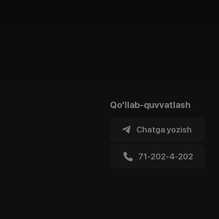
Qo'llab-quvvatlash
Chatga yozish
71-202-4-202