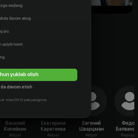
gizga saqlang.
ishda davom eting.
 ijro.
 ajoyib tasvir.
ing.
hun yuklab olish
da davom etish
ud · macOS 12 yoki yangiroq
Василий
Екатерина
Евгений
Федор
Копейкин
Каратеева
Шварцман
Балванов
Aktyor
Aktyor
Aktyor
Rejissyo