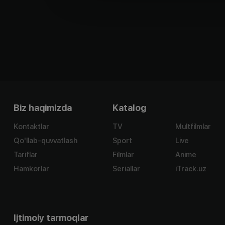
Biz haqimizda
Katalog
Kontaktlar
TV
Multfilmlar
Qo'llab-quvvatlash
Sport
Live
Tariflar
Filmlar
Anime
Hamkorlar
Seriallar
iTrack.uz
Ijtimoiy tarmoqlar