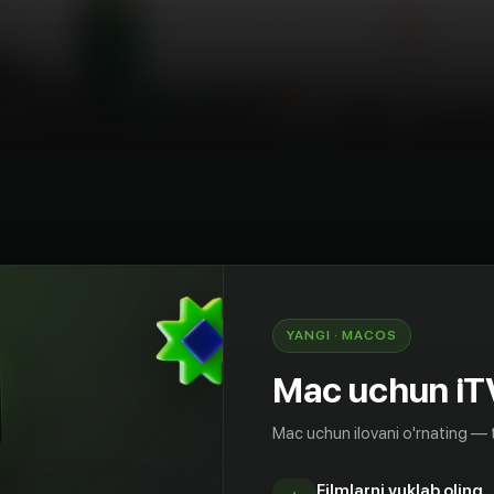
omediya
Rossiya
илл, отчисленный из столичного вуза,
YANGI · MACOS
й в провинцию, но застает некогда
 страны в плачевном состоянии. Местная
Mac uchun iT
ходы в реку, заповедные леса бесконтрольно
 города плодятся стихийные свалки.
Mac uchun ilovani o'rnating — 
 мэр закрывает на все глаза и мечтает уйти в
на выборах полномочия ставленнику
Filmlarni yuklab oling