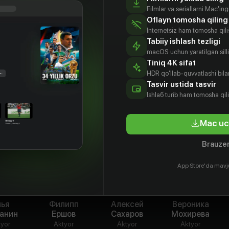
 владельца фабрики и неформального хозяина
Filmlar va seriallarni Mac'in
ти родной город от коррупции и
Oflayn tomosha qiling
строфы, Кирилл и его друзья детства
Internetsiz ham tomosha qil
иозный шаг: регистрируют «зеленое»
Tabiiy ishlash tezligi
т своего кандидата на пост мэра и вступают
macOS uchun yaratilgan silliq
Tiniq 4K sifat
 конкурентом и недоверием местных жителей.
HDR qo'llab-quvvatlashi bilan
Tasvir ustida tasvir
Ishlаб turib ham tomosha qil
Mac uc
Brauzer
App Store'da mavj
лья
Филипп
Алексей
Вероника
анин
Ершов
Сахаров
Мохирева
tyor
Aktyor
Aktyor
Aktyor