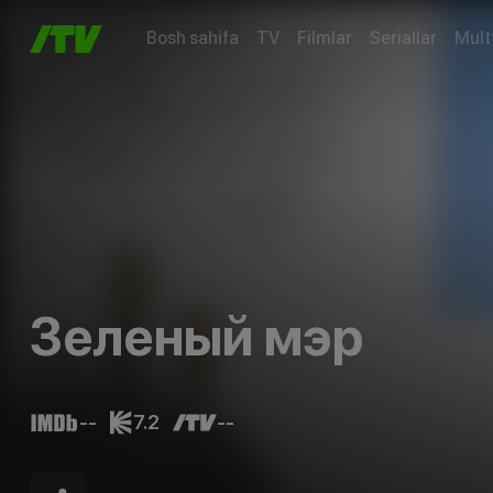
Bosh sahifa
TV
Filmlar
Seriallar
Mult
Зеленый мэр
--
7.2
--