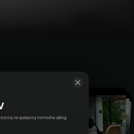
Kadrlar
V
tezroq va qulayroq tomosha qiling.