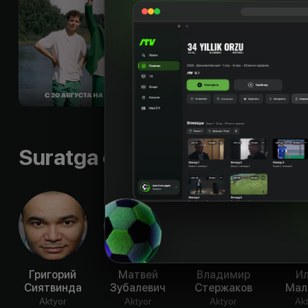
бизнесмена Зуева,
города. Чтобы спас
экологической ката
решаются на амбиц
движение, выдвигаю
в борьбу с алчным
Til
:
rus
Sifati
:
HD
Suratga olish guruhi
Григорий
Матвей
Владимир
И
Сиятвинда
Зубалевич
Стержаков
Мал
Aktyor
Aktyor
Aktyor
Ak