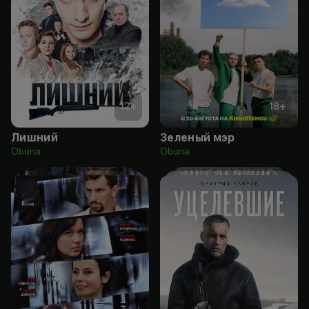
12
+
18
+
Лишний
Зеленый мэр
Obuna
Obuna