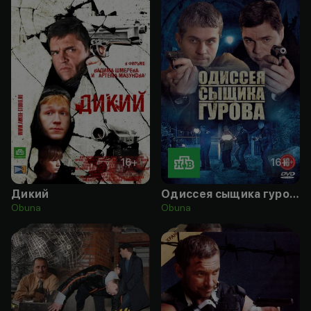
16
+
16
+
Дикий
Одиссея сыщика гурова
Obuna
Obuna