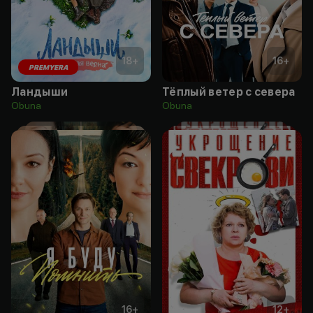
18
+
16
+
PREMYERA
Ландыши
Тёплый ветер с севера
Obuna
Obuna
16
+
12
+