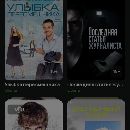
16
+
18
+
Улыбка пересмешника
Последняя статья журналиста
Obuna
Obuna