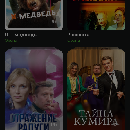
6
+
16
+
Я — медведь
Расплата
Obuna
Obuna
16
+
12
+