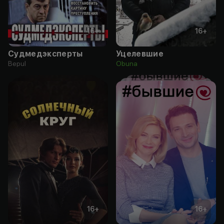
16
+
16
+
Судмедэксперты
Уцелевшие
Bepul
Obuna
16
+
16
+