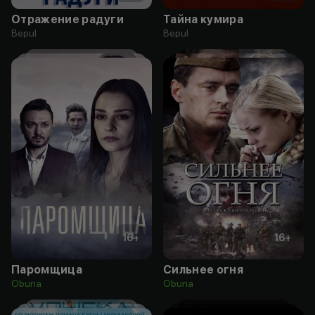
Отражение радуги
Тайна кумира
Bepul
Bepul
16
+
16
+
Паромщица
Сильнее огня
Obuna
Obuna