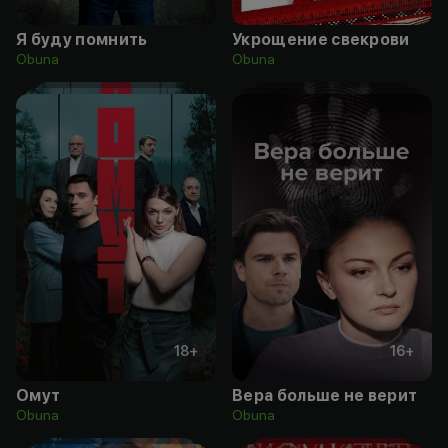
Я буду помнить
Укрощение свекрови
Obuna
Obuna
18
+
16
+
Омут
Вера больше не верит
Obuna
Obuna