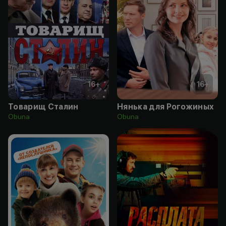
16
+
16
+
Товарищ Сталин
Нянька для Рогожиных
Obuna
Obuna