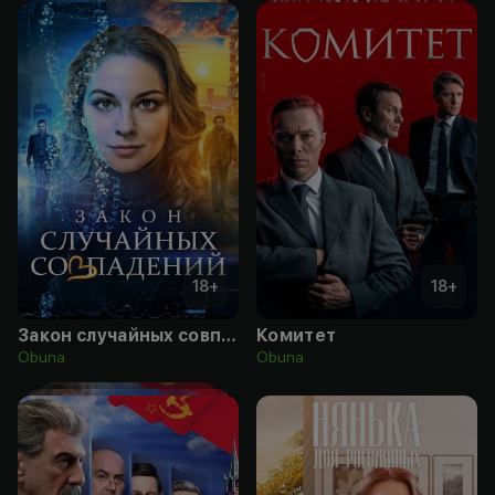
18
+
18
+
Закон случайных совпадений
Комитет
Obuna
Obuna