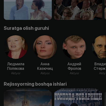
Suratga olish guruhi
Людмила
Анна
Андрей
Влади
Полякова
Казючиц
Фролов
Стерж
Aktyor
Aktyor
Aktyor
Akty
Rejissyorning boshqa ishlari