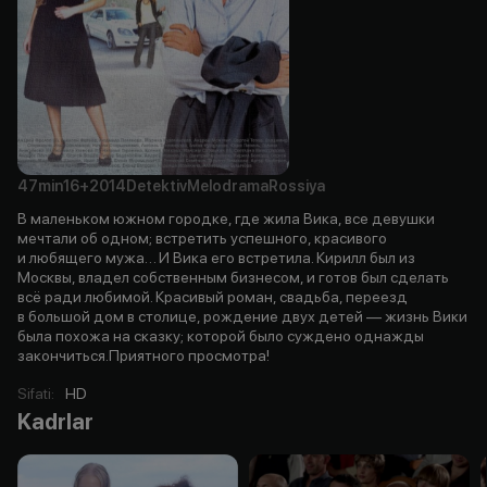
47min
16+
2014
Detektiv
Melodrama
Rossiya
В маленьком южном городке, где жила Вика, все девушки
мечтали об одном; встретить успешного, красивого
и любящего мужа… И Вика его встретила. Кирилл был из
Москвы, владел собственным бизнесом, и готов был сделать
всё ради любимой. Красивый роман, свадьба, переезд
в большой дом в столице, рождение двух детей — жизнь Вики
была похожа на сказку; которой было суждено однажды
закончиться.Приятного просмотра!
Sifati
:
HD
Kadrlar