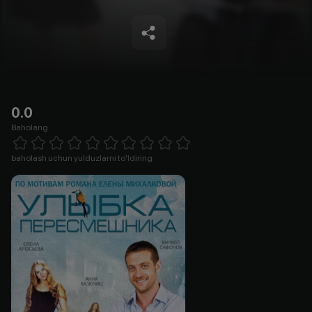
0.0
Baholang
Empty
1 Star
2 Stars
3 Stars
4 Stars
5 Stars
6 Stars
7 Stars
8 Stars
9 Stars
10 Stars
baholash uchun yulduzlarni to'ldiring