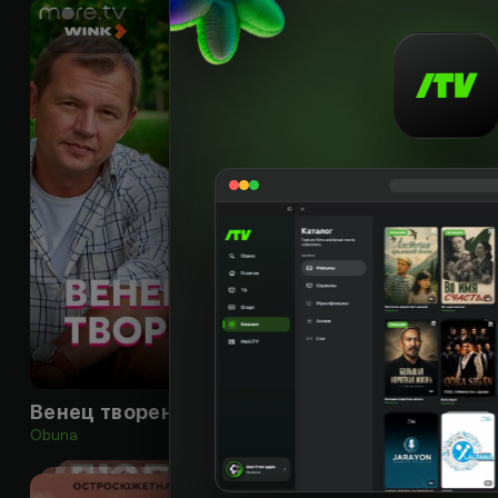
16
+
Венец творения
В отражении теб
Obuna
Obuna