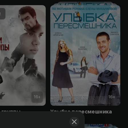
16
+
16
+
 группы
Улыбка пересмешника
Obuna