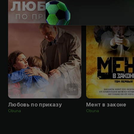
16
+
Любовь по приказу
Мент в законе
Obuna
Obuna