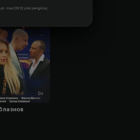
ud · macOS 12 yoki yangiroq
0
+
облазнов