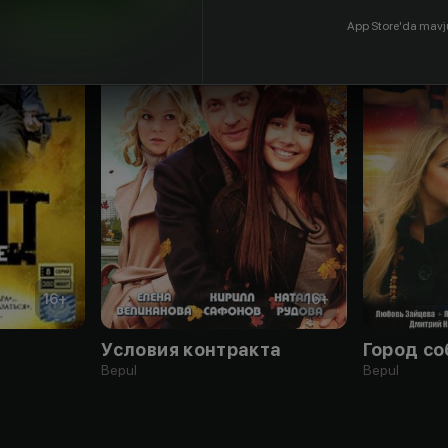
App Store'da mavj
16
+
16
+
Условия контракта
Город с
Bepul
Bepul