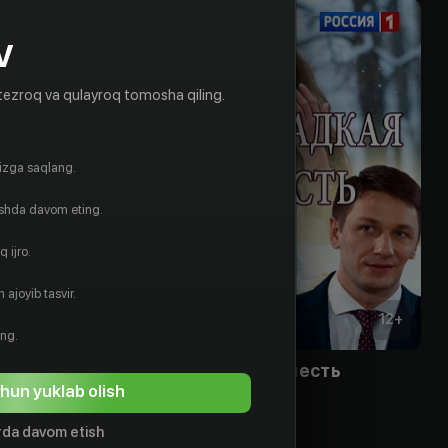
V
tezroq va qulayroq tomosha qiling.
gizga saqlang.
ishda davom eting.
 ijro.
 ajoyib tasvir.
18
+
12
+
ing.
лестница
Несладкая месть
hun yuklab olish
Bepul
da davom etish