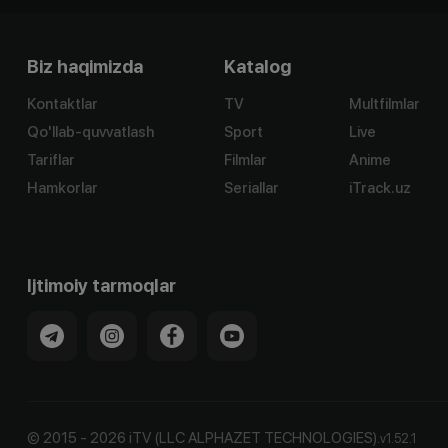
Biz haqimizda
Katalog
Kontaktlar
TV
Multfilmlar
Qo'llab-quvvatlash
Sport
Live
Tariflar
Filmlar
Anime
Hamkorlar
Seriallar
iTrack.uz
Ijtimoiy tarmoqlar
©
2015
-
2026
iTV (LLC ALPHAZET TECHNOLOGIES).
v
1.52.1