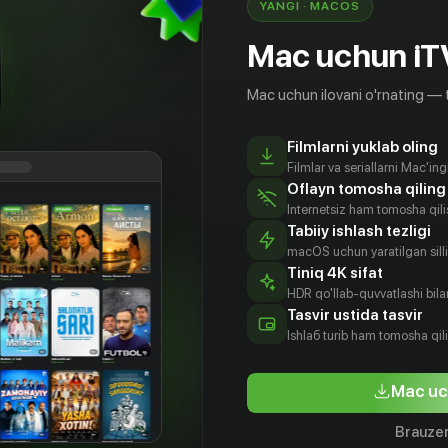
YANGI · MACOS
Mac uchun iT
Mac uchun ilovani o'rnating — 
Filmlarni yuklab oling
Filmlar va seriallarni Mac'in
Oflayn tomosha qiling
Internetsiz ham tomosha qil
Tabiiy ishlash tezligi
macOS uchun yaratilgan silliq
Tiniq 4K sifat
HDR qo'llab-quvvatlashi bilan
Tasvir ustida tasvir
16
+
16
+
Ishlаб turib ham tomosha qil
я
Братья детективы
Чёрная 
Mac uc
Obuna
Obuna
Brauzer