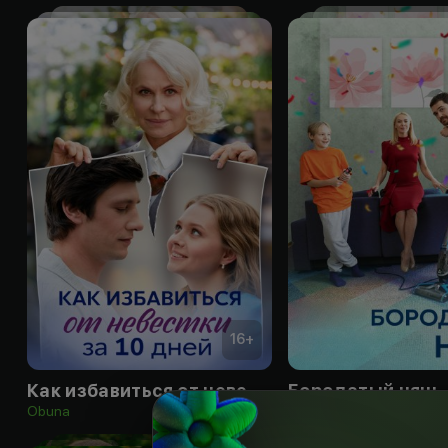
16
+
Как избавиться от невестки за 10 дней
Бородатый нянь
Obuna
Obuna