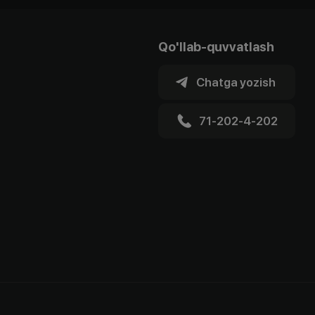
Qo'llab-quvvatlash
Chatga yozish
71-202-4-202