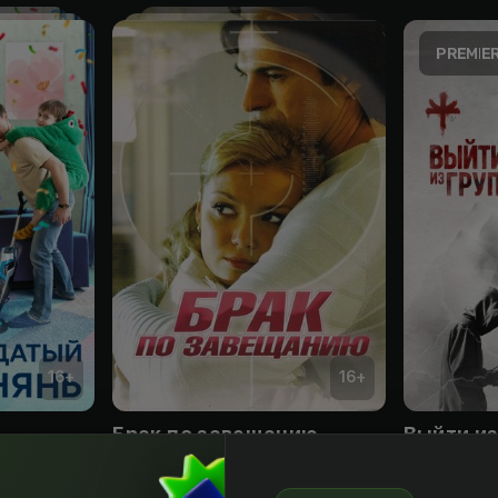
16
+
16
+
Брак по завещанию
Выйти из
Obuna
Obuna