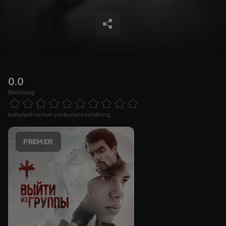
0.0
Baholang
Empty
1 Star
2 Stars
3 Stars
4 Stars
5 Stars
6 Stars
7 Stars
8 Stars
9 Stars
10 Stars
baholash uchun yulduzlarni to'ldiring