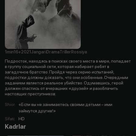
1min
16+
2021
Jangari
Drama
Triller
Rossiya
Подросток, находясь в поисках своего места в мире, попадает
в группу социальной сети, которая набирает ребят в
загадочное братство. Пройдя через серию испытаний,
подростки должны доказать, что они особенные. Очередным
заданием является реальное убийство. Одумавшись, герой
должен спастись от вчерашних «друзей» и разоблачить
настоящих преступников.
Shior
:
«Если вы не занимаетесь своими детьми – ими
займутся другие!»
Sifati
:
HD
Kadrlar