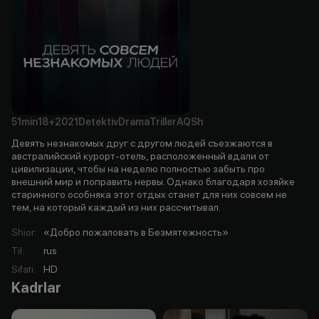
51min
18+
2021
Detektiv
Drama
Triller
AQSh
Девять незнакомых друг с другом людей съезжаются в
австралийский курорт-отель, расположенный вдали от
цивилизации, чтобы на неделю полностью забыть про
внешний мир и поправить нервы. Однако благодаря хозяйке
старинного особняка этот отдых станет для них совсем не
тем, на который каждый из них рассчитывал.
Shior
:
«Добро пожаловать в Безмятежность»
Til
:
rus
Sifati
:
HD
Kadrlar