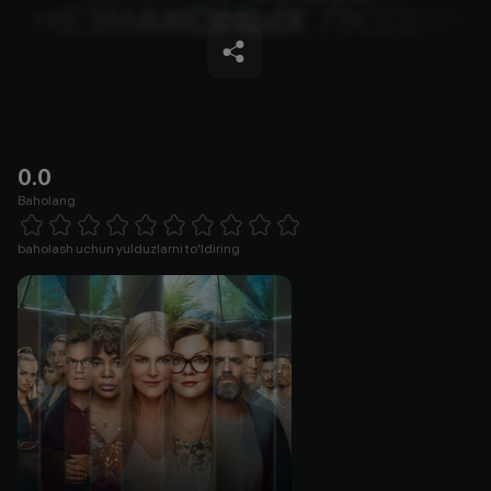
0.0
Baholang
Empty
1 Star
2 Stars
3 Stars
4 Stars
5 Stars
6 Stars
7 Stars
8 Stars
9 Stars
10 Stars
baholash uchun yulduzlarni to'ldiring