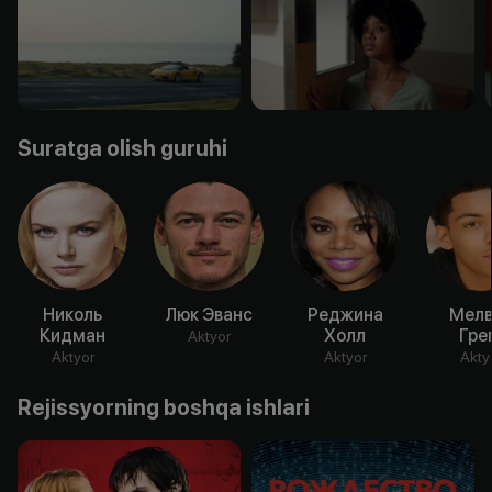
Suratga olish guruhi
Николь
Люк Эванс
Реджина
Мелв
Кидман
Холл
Гре
Aktyor
Aktyor
Aktyor
Akty
Rejissyorning boshqa ishlari