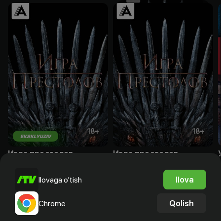
18
+
18
+
EKSKLYUZIV
Игра престолов
Игра престолов
Sotib olish
Obuna
Ilova
Ilovaga o'tish
Qolish
Chrome