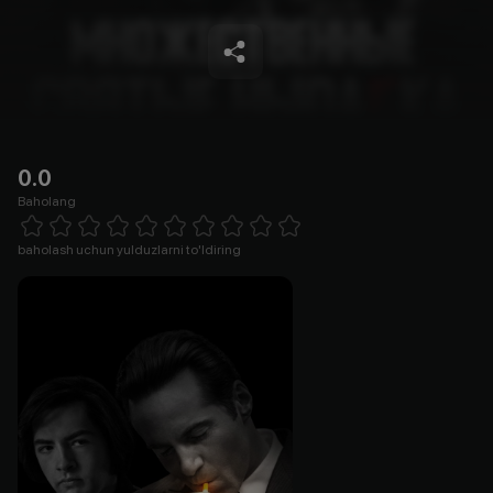
0.0
Baholang
Empty
1 Star
2 Stars
3 Stars
4 Stars
5 Stars
6 Stars
7 Stars
8 Stars
9 Stars
10 Stars
baholash uchun yulduzlarni to'ldiring