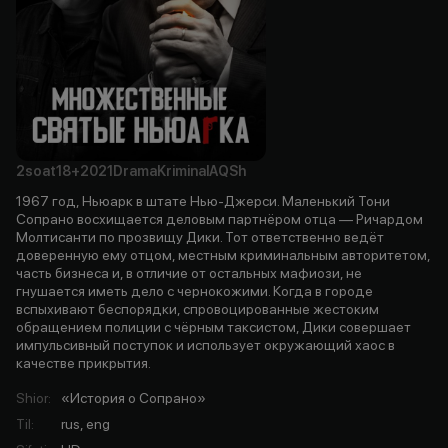
2soat
18+
2021
Drama
Kriminal
AQSh
1967 год, Ньюарк в штате Нью-Джерси. Маленький Тони
Сопрано восхищается деловым партнёром отца — Ричардом
Молтисанти по прозвищу Дики. Тот ответственно ведёт
доверенную ему отцом, местным криминальным авторитетом,
часть бизнеса и, в отличие от остальных мафиози, не
гнушается иметь дело с чернокожими. Когда в городе
вспыхивают беспорядки, спровоцированные жестоким
обращением полиции с чёрным таксистом, Дики совершает
импульсивный поступок и использует окружающий хаос в
качестве прикрытия.
Shior
:
«История о Сопрано»
Til
:
rus, eng