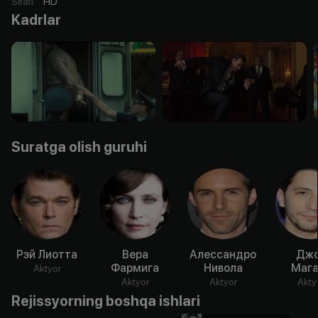
Sifati
:
HD
Kadrlar
Suratga olish guruhi
Рэй Лиотта
Вера
Алессандро
Дж
Фармига
Нивола
Мага
Aktyor
Aktyor
Aktyor
Akty
Rejissyorning boshqa ishlari