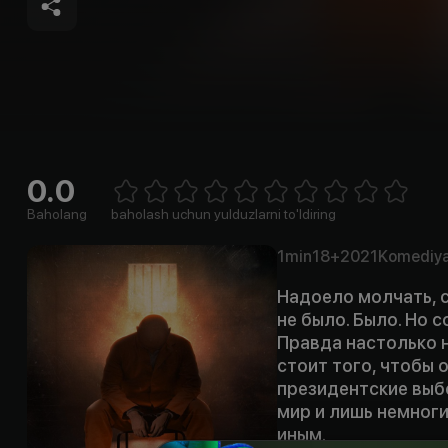
0.0
Empty
1 Star
2 Stars
3 Stars
4 Stars
5 Stars
6 Stars
7 Stars
8 Stars
9 Stars
10 Stars
Baholang
baholash uchun yulduzlarni to'ldiring
1min
18+
2021
Komediy
Надоело молчать, с
не было. Было. Но с
Правда настолько н
стоит того, чтобы 
президентские выб
мир и лишь немноги
иным.