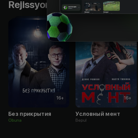
Rejissyorning boshqa ishlari
16
+
16
+
Без прикрытия
Условный мент
Obuna
Bepul