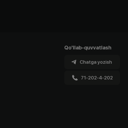
Qo'llab-quvvatlash
Chatga yozish
71-202-4-202