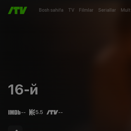
Bosh sahifa
TV
Filmlar
Seriallar
Mult
16-й
--
5.5
--