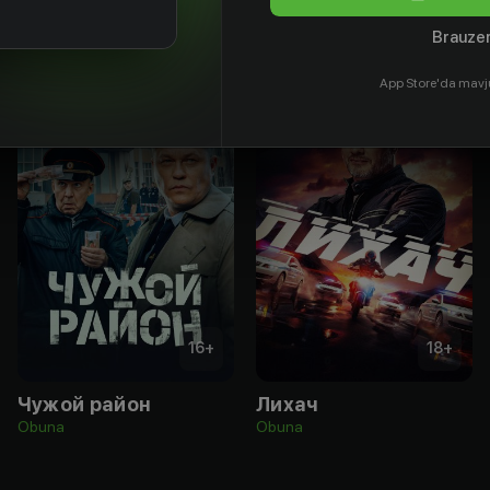
Brauzer
App Store'da mavj
16
+
18
+
Чужой район
Лихач
Obuna
Obuna