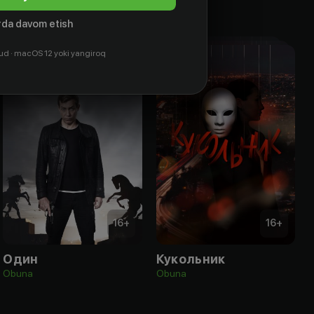
da davom etish
ud · macOS 12 yoki yangiroq
16
+
16
+
Один
Кукольник
Obuna
Obuna