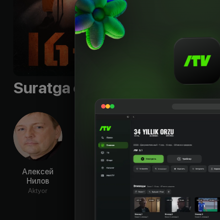
Til
:
rus
Sifati
:
HD
Suratga olish guruhi
Алексей
Федорцов
Дудолатов
Про
Нилов
Андрей
Игорь
Ми
Aktyor
Aktyor
Aktyor
Ak