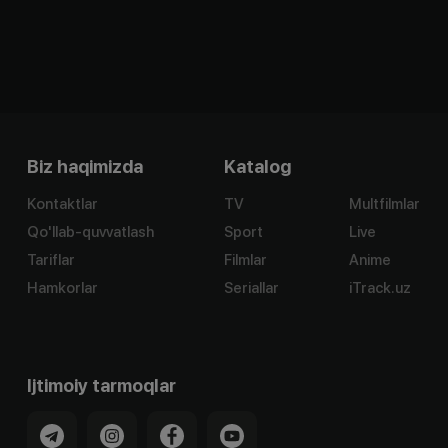
Biz haqimizda
Katalog
Kontaktlar
TV
Multfilmlar
Qo'llab-quvvatlash
Sport
Live
Tariflar
Filmlar
Anime
Hamkorlar
Seriallar
iTrack.uz
Ijtimoiy tarmoqlar