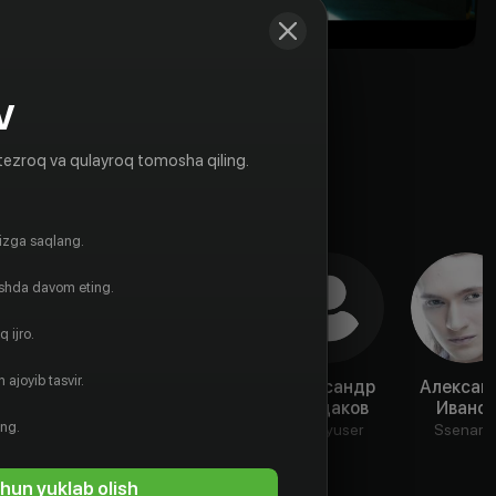
V
tezroq va qulayroq tomosha qiling.
gizga saqlang.
ishda davom eting.
 ijro.
 ajoyib tasvir.
Сергей
Ирина
Александр
Алексан
Щеглов
Зайцева
Колдаков
Иванов
ing.
Prodyuser
Prodyuser
Prodyuser
Ssenaris
hun yuklab olish