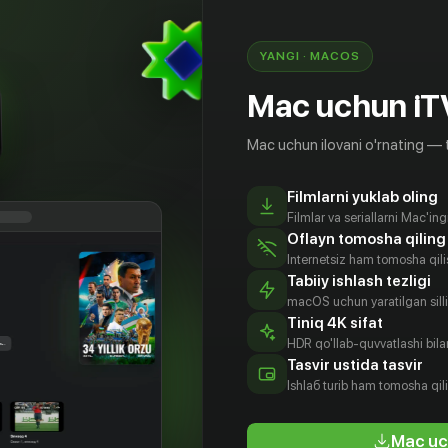
YANGI · MACOS
Mac uchun iT
Mac uchun ilovani o'rnating — 
Filmlarni yuklab oling
Filmlar va seriallarni Mac'in
Oflayn tomosha qiling
Internetsiz ham tomosha qil
Tabiiy ishlash tezligi
macOS uchun yaratilgan silliq
Tiniq 4K sifat
HDR qo'llab-quvvatlashi bilan
воров
Тимофеев
Сиданченко
Андрей
Tasvir ustida tasvir
рон
Алексей
Антон
Коршунов
Ishlаб turib ham tomosha qil
tyor
Aktyor
Aktyor
Rejissyor
Mac uc