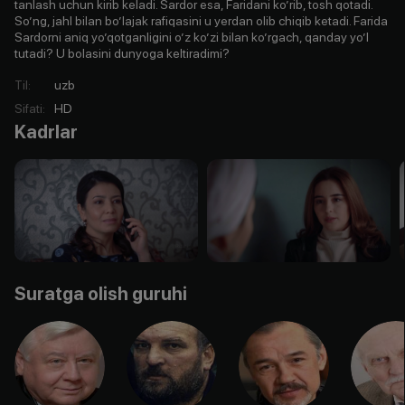
tanlash uchun kirib keladi. Sardor esa, Faridani koʼrib, tosh qotadi.
Soʼng, jahl bilan boʼlajak rafiqasini u yerdan olib chiqib ketadi. Farida
Sardorni aniq yoʼqotganligini oʼz koʼzi bilan koʼrgach, qanday yoʼl
tutadi? U bolasini dunyoga keltiradimi?
Til
:
uzb
Sifati
:
HD
Kadrlar
Suratga olish guruhi