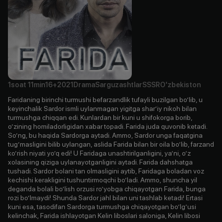
1soat
11min
16+
2021
Drama
Sarguzashtlar
SSSR
O'zbekiston
Faridaning birinchi turmushi befarzandlik tufayli buzilgan boʼlib, u
keyinchalik Sardor ismli uylanmagan yigitga sharʼiy nikoh bilan
turmushga chiqqan edi. Kunlardan bir kuni u shifokorga borib,
oʼzining homiladorligidan xabar topadi. Farida juda quvonib ketadi.
Soʼng, bu haqida Sardorga aytadi. Аmmo, Sardor unga faqatgina
tugʼmasligini bilib uylangan, aslida Farida bilan bir oila boʼlib, farzand
koʼrish niyati yoʼq edi! U Faridaga unashtirilganligini, yaʼni, oʼz
xolasining qiziga uylanayotganligini aytadi. Farida dahshatga
tushadi. Sardor bolani tan olmasligini aytib, Faridaga boladan voz
kechishi kerakligini tushuntirmoqchi boʼladi. Аmmo, shuncha yil
deganda bolali boʼlish orzusi roʼyobga chiqayotgan Farida, bunga
rozi boʼlmaydi! Shunda Sardor jahl bilan uni tashlab ketadi! Ertasi
kuni esa, tasodifan Sardorga turmushga chiqayotgan boʼlgʼusi
kelinchak, Farida ishlayotgan Kelin liboslari saloniga, Kelin libosi