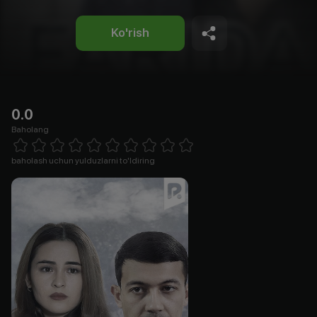
Ko'rish
0.0
Baholang
Empty
1 Star
2 Stars
3 Stars
4 Stars
5 Stars
6 Stars
7 Stars
8 Stars
9 Stars
10 Stars
baholash uchun yulduzlarni to'ldiring