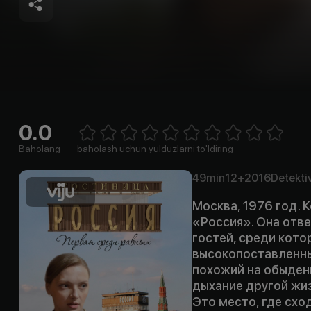
0.0
Empty
1 Star
2 Stars
3 Stars
4 Stars
5 Stars
6 Stars
7 Stars
8 Stars
9 Stars
10 Stars
Baholang
baholash uchun yulduzlarni to'ldiring
49min
12+
2016
Detekti
Москва, 1976 год.
«Россия». Она отв
гостей, среди кото
высокопоставленны
похожий на обыден
дыхание другой жиз
Это место, где схо