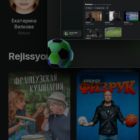
Екатерина
Владимир
Евгений
Па
Вилкова
Кошевой
Пронин
Тру
Aktyor
Aktyor
Aktyor
Ak
Rejissyorning boshqa ishlari