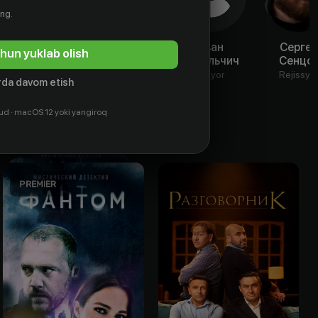
ing.
Людмила
Иван
Иван
Сергей
hun yuklab olish
Дребнёва
Дубровский
Босильчич
Сенцо
Aktyor
Aktyor
Aktyor
Rejissyo
da davom etish
ud · macOS 12 yoki yangiroq