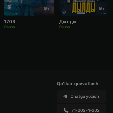
18
+
16
+
1703
Дылды
Obuna
Obuna
Qo'llab-quvvatlash
Chatga yozish
71-202-4-202