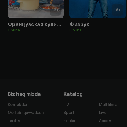
16
+
16
+
Французская кулинария
Физрук
Obuna
Obuna
Biz haqimizda
Katalog
Kontaktlar
TV
Multfilmlar
Qo'llab-quvvatlash
Sport
Live
Tariflar
Filmlar
Anime