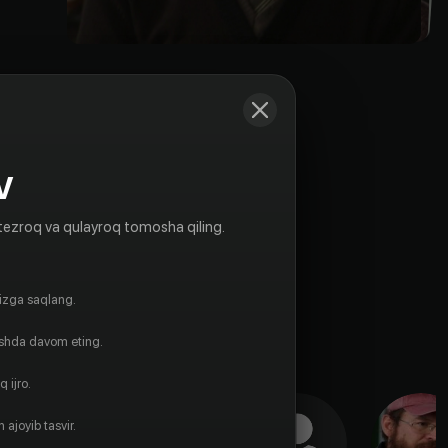
V
tezroq va qulayroq tomosha qiling.
gizga saqlang.
ishda davom eting.
 ijro.
 ajoyib tasvir.