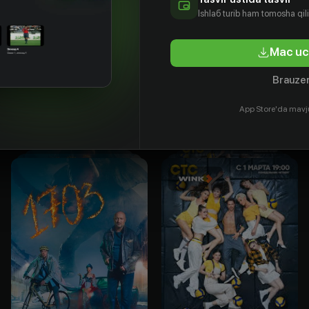
Ishlаб turib ham tomosha qil
вел
Данила
Анатолий
Софья
Mac uc
бинер
Дунаев
Горячев
Синицына
tyor
Aktyor
Aktyor
Aktyor
Brauzer
App Store'da mavj