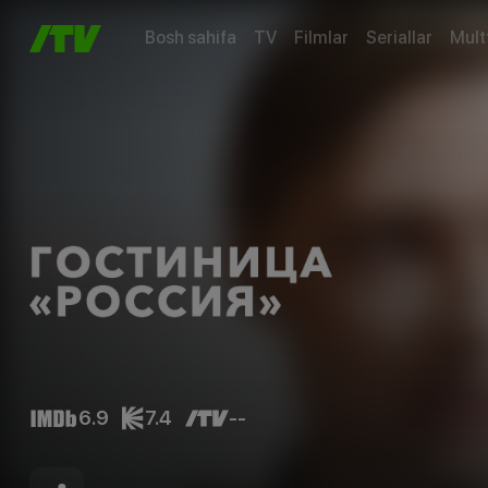
Bosh sahifa
TV
Filmlar
Seriallar
Mult
6.9
7.4
--