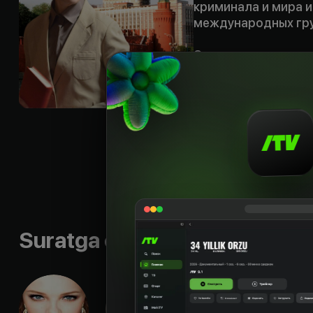
криминала и мира и
международных гру
Этот мир живет по 
просто с улицы. По
— большая удача и
подозрительности, 
власть, и соблюсти
предстоит сделать 
страшный пожар в г
истории.
Til
:
rus
Sifati
:
HD
Suratga olish guruhi