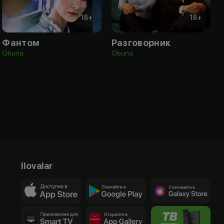
18
+
18
+
Фантом
Разговорник
Obuna
Obuna
Ilovalar