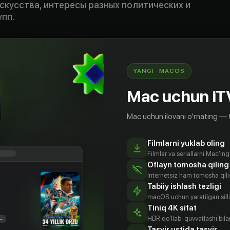
скусства, интересы разных политических и
пп.
своим законам, в него невозможно попасть
лучить работу в гостинице и удержаться на ней
 тяжелый труд. Ксения работает в атмосфере
YANGI · MACOS
интриг. В «России» идет скрытая борьба за
 нейтралитет не получается. Героине
Mac uchun iT
не один непростой выбор, а также пережить
остинице, который поставит точку в этой
Mac uchun ilovani o'rnating — 
Filmlarni yuklab oling
Filmlar va seriallarni Mac'in
Oflayn tomosha qiling
Internetsiz ham tomosha qil
Tabiiy ishlash tezligi
macOS uchun yaratilgan silliq
Tiniq 4K sifat
HDR qo'llab-quvvatlashi bilan
Tasvir ustida tasvir