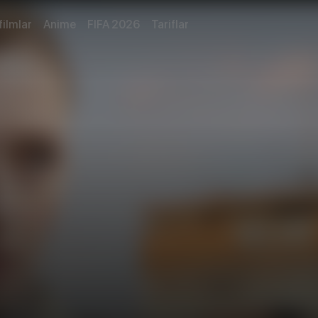
filmlar
Anime
FIFA 2026
Tariflar