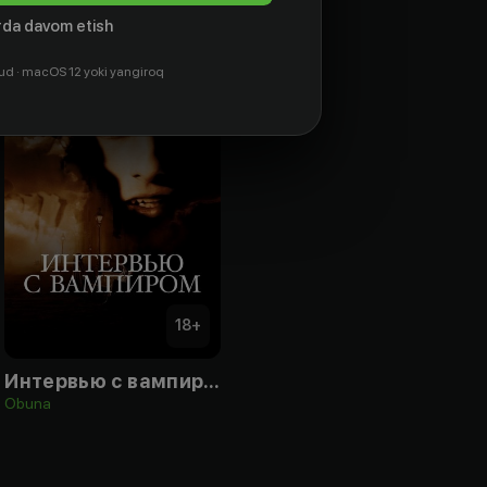
da davom etish
ud · macOS 12 yoki yangiroq
18
+
Интервью с вампиром
Obuna