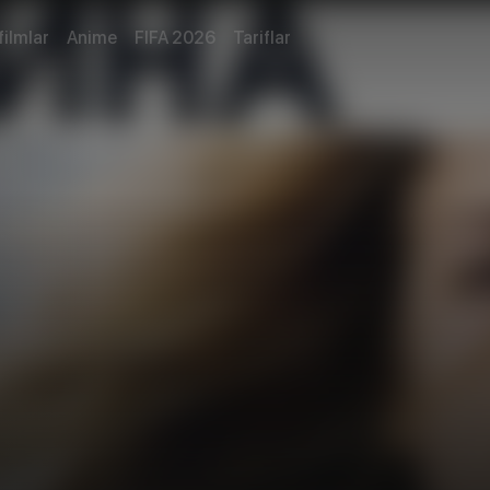
filmlar
Anime
FIFA 2026
Tariflar