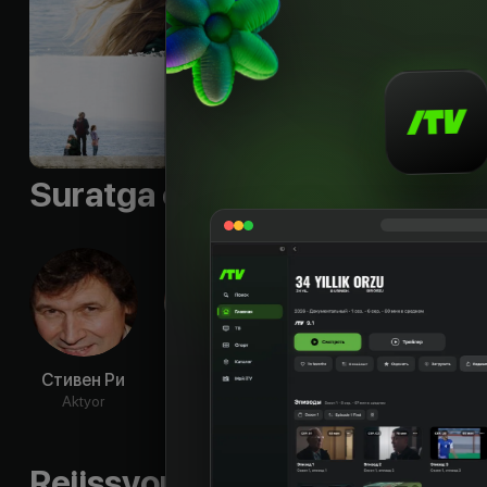
Shior
:
«The truth is
Byudjet
:
$12 000 000
Til
:
rus
Suratga olish guruhi
Стивен Ри
Колин
Тони Карран
Ал
Фаррелл
Бах
Aktyor
Aktyor
Aktyor
Ak
Rejissyorning boshqa ishlari