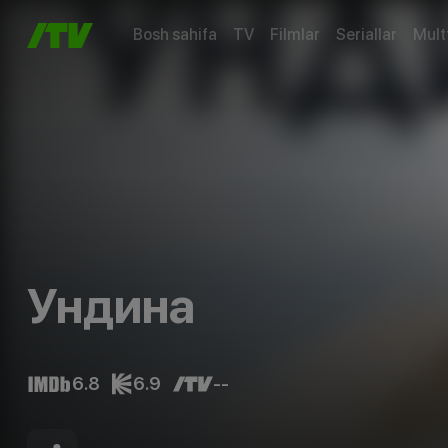
Bosh sahifa
TV
Filmlar
Seriallar
Mult
Ундина
6.8
6.9
--