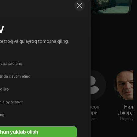
V
tezroq va qulayroq tomosha qiling.
gizga saqlang.
ishda davom eting.
 ijro.
 ajoyib tasvir.
Мэрион
Норма
Элисон
Нил
О’Двайр
Шихан
Бэрри
Джорда
ing.
Aktyor
Aktyor
Aktyor
Rejissyo
hun yuklab olish