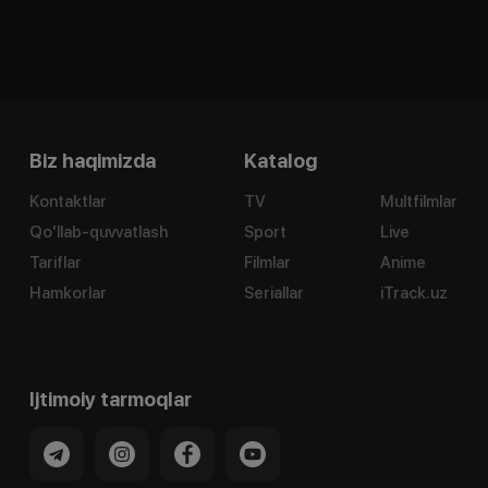
Biz haqimizda
Katalog
Kontaktlar
TV
Multfilmlar
Qo'llab-quvvatlash
Sport
Live
Tariflar
Filmlar
Anime
Hamkorlar
Seriallar
iTrack.uz
Ijtimoiy tarmoqlar