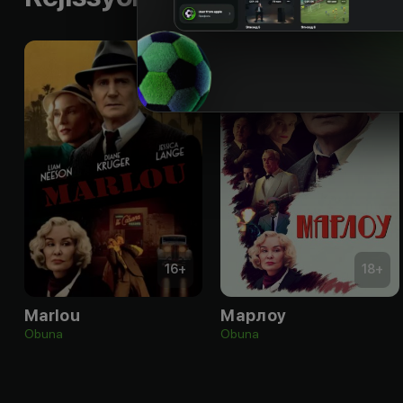
16
+
18
+
Marlou
Марлоу
Obuna
Obuna