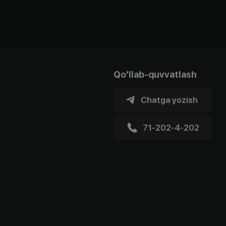
Qo'llab-quvvatlash
Chatga yozish
71-202-4-202