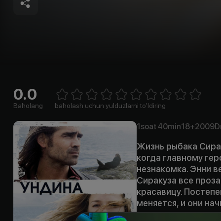
0.0
Empty
1 Star
2 Stars
3 Stars
4 Stars
5 Stars
6 Stars
7 Stars
8 Stars
9 Stars
10 Stars
Baholang
baholash uchun yulduzlarni to'ldiring
1soat
40min
18+
2009
D
Жизнь рыбака Сирак
когда главному гер
незнакомка. Энни в
Сиракуза все проза
красавицу. Постепе
меняется, и они на
просто девушка, а 