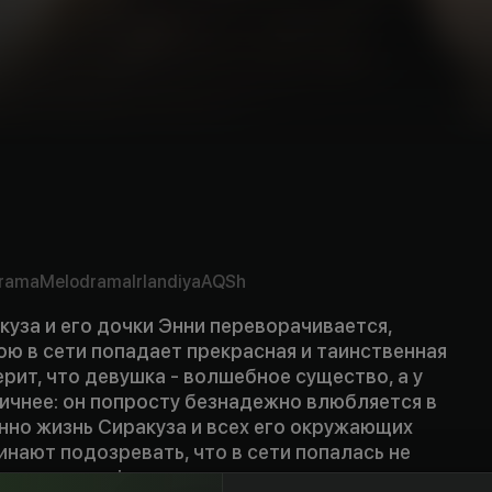
rama
Melodrama
Irlandiya
AQSh
уза и его дочки Энни переворачивается,
ою в сети попадает прекрасная и таинственная
ерит, что девушка - волшебное существо, а у
ичнее: он попросту безнадежно влюбляется в
нно жизнь Сиракуза и всех его окружающих
чинают подозревать, что в сети попалась не
морская нимфа.