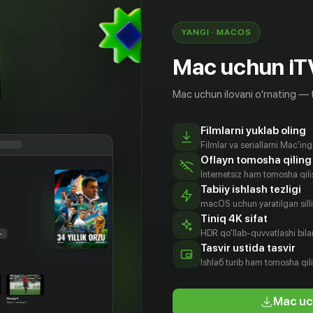
 not what you know. It's what you believe.»
YANGI · MACOS
Mac uchun iT
Mac uchun ilovani o'rnating — 
Filmlarni yuklab oling
Filmlar va seriallarni Mac'in
Oflayn tomosha qiling
Internetsiz ham tomosha qil
Tabiiy ishlash tezligi
macOS uchun yaratilgan silliq
Tiniq 4K sifat
HDR qo'llab-quvvatlashi bilan
иция
Дервла
Джемма
Мэри О’Ши
Tasvir ustida tasvir
леда
Кирван
Ривз
Aktyor
Ishlаб turib ham tomosha qil
tyor
Aktyor
Aktyor
Mac uc