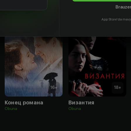
Brauzer
App Store'da mavj
16
+
18
+
Конец романа
Византия
Obuna
Obuna