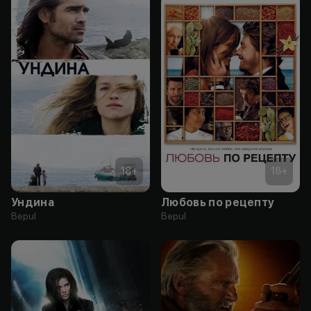
18
+
18
+
Ундина
Любовь по рецепту
Bepul
Bepul