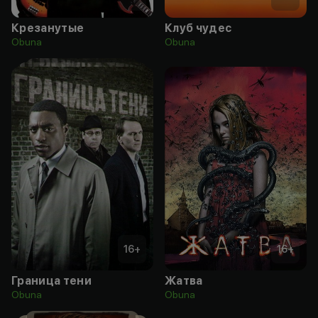
Крезанутые
Клуб чудес
Obuna
Obuna
16
+
16
+
Граница тени
Жатва
Obuna
Obuna