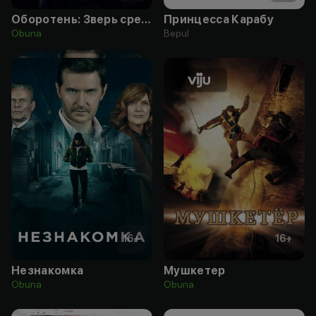
Оборотень: Зверь среди нас
Принцесса Карабу
Obuna
Bepul
16
+
16
+
Незнакомка
Мушкетер
Obuna
Obuna